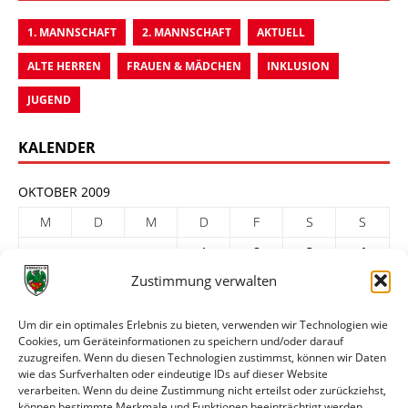
1. MANNSCHAFT
2. MANNSCHAFT
AKTUELL
ALTE HERREN
FRAUEN & MÄDCHEN
INKLUSION
JUGEND
KALENDER
OKTOBER 2009
M
D
M
D
F
S
S
1
2
3
4
Zustimmung verwalten
5
6
7
8
9
10
11
12
13
14
15
16
17
18
Um dir ein optimales Erlebnis zu bieten, verwenden wir Technologien wie
Cookies, um Geräteinformationen zu speichern und/oder darauf
19
20
21
22
23
24
25
zuzugreifen. Wenn du diesen Technologien zustimmst, können wir Daten
26
27
28
29
30
31
wie das Surfverhalten oder eindeutige IDs auf dieser Website
verarbeiten. Wenn du deine Zustimmung nicht erteilst oder zurückziehst,
« Sep.
Nov. »
können bestimmte Merkmale und Funktionen beeinträchtigt werden.