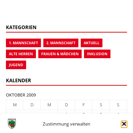
KATEGORIEN
1. MANNSCHAFT
2. MANNSCHAFT
AKTUELL
ALTE HERREN
FRAUEN & MÄDCHEN
INKLUSION
JUGEND
KALENDER
OKTOBER 2009
M
D
M
D
F
S
S
1
2
3
4
Zustimmung verwalten
5
6
7
8
9
10
11