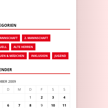
EGORIEN
MANNSCHAFT
2. MANNSCHAFT
UELL
ALTE HERREN
UEN & MÄDCHEN
INKLUSION
JUGEND
ENDER
BER 2009
D
M
D
F
S
S
1
2
3
4
6
7
8
9
10
11