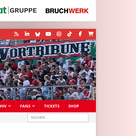
HIV
FANS
TICKETS
SHOP