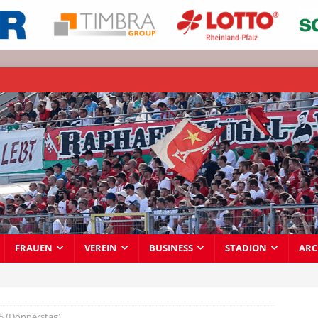
FRAUEN
VEREIN
BUSINESS
STADION
ARC
5 (Donnerstag)