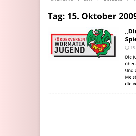
Tag:
15. Oktober 200
„Di
Spi
15
Die 
übera
Und d
Meist
die 