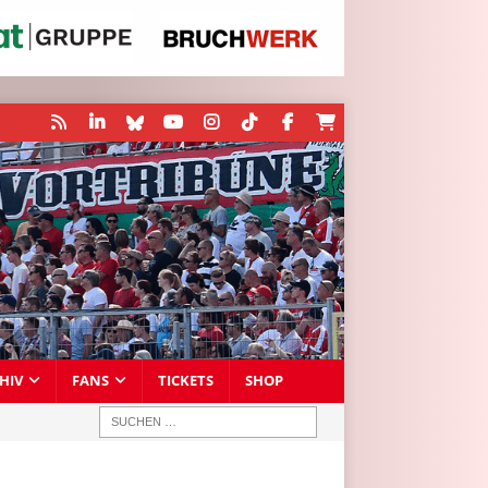
HIV
FANS
TICKETS
SHOP