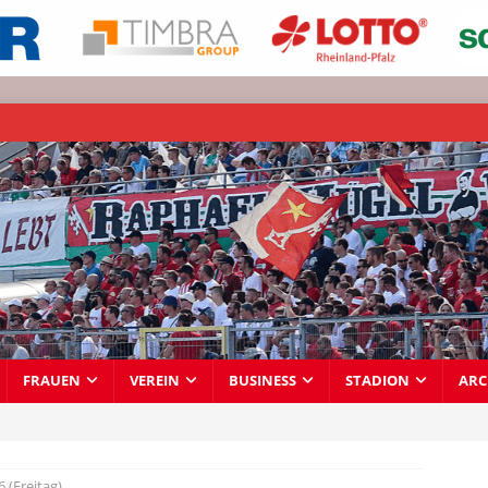
FRAUEN
VEREIN
BUSINESS
STADION
ARC
6 (Freitag)