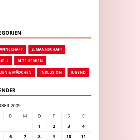
EGORIEN
MANNSCHAFT
2. MANNSCHAFT
UELL
ALTE HERREN
UEN & MÄDCHEN
INKLUSION
JUGEND
ENDER
BER 2009
D
M
D
F
S
S
1
2
3
4
6
7
8
9
10
11