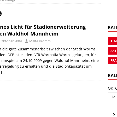
9
nes Licht für Stadionerweiterung
KAT
en Waldhof Mannheim
. Oktober 2009
Malte Kromm
1. 
h die gute Zusammenarbeit zwischen der Stadt Worms
AKT
dem DFB ist es dem VfR Wormatia Worms gelungen, für
Heimspiel am 24.10.2009 gegen Waldhof Mannheim, eine
FRA
rregelung zu erhalten und die Stadionkapazität um
0
[…]
KAL
OKTO
M
5