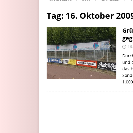
Tag:
16. Oktober 200
Grü
geg
16
Durc
und 
das 
Sonde
1.00