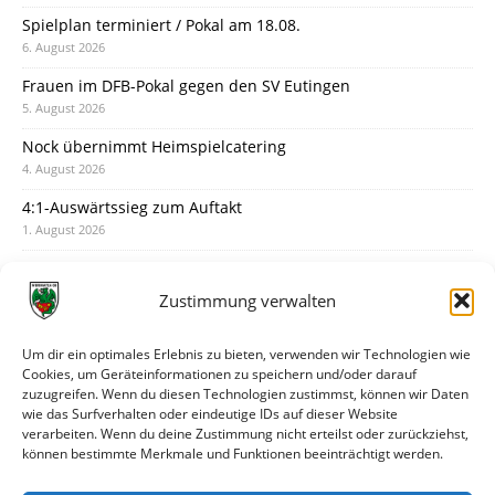
Spielplan terminiert / Pokal am 18.08.
6. August 2026
Frauen im DFB-Pokal gegen den SV Eutingen
5. August 2026
Nock übernimmt Heimspielcatering
4. August 2026
4:1-Auswärtssieg zum Auftakt
1. August 2026
Pokal: Wormatia muss zu Schott Mainz
31. Juli 2026
Zustimmung verwalten
Wormatia trauert um Jürgen Dinger
30. Juli 2026
Um dir ein optimales Erlebnis zu bieten, verwenden wir Technologien wie
Cookies, um Geräteinformationen zu speichern und/oder darauf
Deine Spielminute: 89+1
zuzugreifen. Wenn du diesen Technologien zustimmst, können wir Daten
28. Juli 2026
wie das Surfverhalten oder eindeutige IDs auf dieser Website
verarbeiten. Wenn du deine Zustimmung nicht erteilst oder zurückziehst,
Neuer Rückensponsor
können bestimmte Merkmale und Funktionen beeinträchtigt werden.
28. Juli 2026