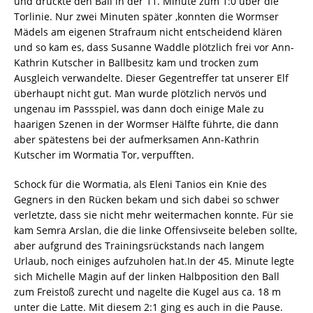
und drückte den Ball in der 11. Minute zum 1:0 über die
Torlinie. Nur zwei Minuten später ,konnten die Wormser
Mädels am eigenen Strafraum nicht entscheidend klären
und so kam es, dass Susanne Waddle plötzlich frei vor Ann-
Kathrin Kutscher in Ballbesitz kam und trocken zum
Ausgleich verwandelte. Dieser Gegentreffer tat unserer Elf
überhaupt nicht gut. Man wurde plötzlich nervös und
ungenau im Passspiel, was dann doch einige Male zu
haarigen Szenen in der Wormser Hälfte führte, die dann
aber spätestens bei der aufmerksamen Ann-Kathrin
Kutscher im Wormatia Tor, verpufften.
Schock für die Wormatia, als Eleni Tanios ein Knie des
Gegners in den Rücken bekam und sich dabei so schwer
verletzte, dass sie nicht mehr weitermachen konnte. Für sie
kam Semra Arslan, die die linke Offensivseite beleben sollte,
aber aufgrund des Trainingsrückstands nach langem
Urlaub, noch einiges aufzuholen hat.In der 45. Minute legte
sich Michelle Magin auf der linken Halbposition den Ball
zum Freistoß zurecht und nagelte die Kugel aus ca. 18 m
unter die Latte. Mit diesem 2:1 ging es auch in die Pause.