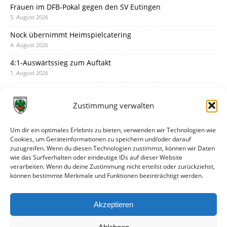
Frauen im DFB-Pokal gegen den SV Eutingen
5. August 2026
Nock übernimmt Heimspielcatering
4. August 2026
4:1-Auswärtssieg zum Auftakt
1. August 2026
Pokal: Wormatia muss zu Schott Mainz
31. Juli 2026
Zustimmung verwalten
Wormatia trauert um Jürgen Dinger
30. Juli 2026
Um dir ein optimales Erlebnis zu bieten, verwenden wir Technologien wie
Cookies, um Geräteinformationen zu speichern und/oder darauf
Deine Spielminute: 89+1
zuzugreifen. Wenn du diesen Technologien zustimmst, können wir Daten
28. Juli 2026
wie das Surfverhalten oder eindeutige IDs auf dieser Website
verarbeiten. Wenn du deine Zustimmung nicht erteilst oder zurückziehst,
Neuer Rückensponsor
können bestimmte Merkmale und Funktionen beeinträchtigt werden.
28. Juli 2026
Neue Podcast-Folge: So tickt Björn!
Akzeptieren
27. Juli 2026