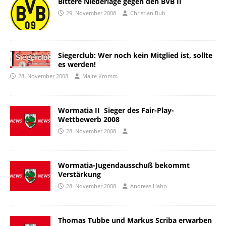
Bittere Niederlage gegen den BVB II
29. November 2008
Christian Bub
Siegerclub: Wer noch kein Mitglied ist, sollte
es werden!
28. November 2008
Malte Kromm
Wormatia II  Sieger des Fair-Play-
Wettbewerb 2008
28. November 2008
Wormatia-Jugendausschuß bekommt
Verstärkung
28. November 2008
Andreas Hahn
Thomas Tubbe und Markus Scriba erwarben