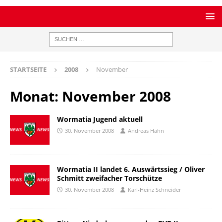
STARTSEITE
2008
November
Monat:
November 2008
Wormatia Jugend aktuell
30. November 2008
Andreas Hahn
Wormatia II landet 6. Auswärtssieg / Oliver
Schmitt zweifacher Torschütze
30. November 2008
Karl-Heinz Schneider