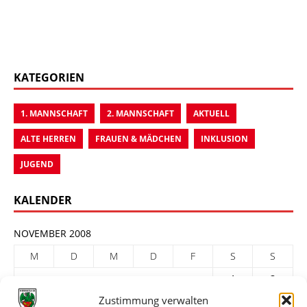
KATEGORIEN
1. MANNSCHAFT
2. MANNSCHAFT
AKTUELL
ALTE HERREN
FRAUEN & MÄDCHEN
INKLUSION
JUGEND
KALENDER
NOVEMBER 2008
M
D
M
D
F
S
S
1
2
Zustimmung verwalten
3
4
5
6
7
8
9