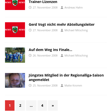
Trainer-Lizenzen
27. November 2008
Andreas Hahn
Gerd Vogt nicht mehr Abteilungsleiter
27. November 2008
Michael Mitsching
Auf dem Weg ins Finale…
26. November 2008
Michael Mitsching
Jüngstes Mitglied in der Regionalliga-Saison
angemeldet
25. November 2008
Malte Kromm
1
2
…
4
»