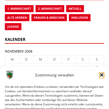
1. MANNSCHAFT
2. MANNSCHAFT
AKTUELL
ALTE HERREN
FRAUEN & MÄDCHEN
INKLUSION
JUGEND
KALENDER
NOVEMBER 2008
M
D
M
D
F
S
S
1
2
Zustimmung verwalten
3
4
5
6
7
8
9
10
11
12
13
14
15
16
Um dir ein optimales Erlebnis zu bieten, verwenden wir Technologien wie
Cookies, um Geräteinformationen zu speichern und/oder darauf
17
18
19
20
21
22
23
zuzugreifen. Wenn du diesen Technologien zustimmst, können wir Daten
24
25
26
27
28
29
30
wie das Surfverhalten oder eindeutige IDs auf dieser Website
verarbeiten. Wenn du deine Zustimmung nicht erteilst oder zurückziehst,
« Okt.
Dez. »
können bestimmte Merkmale und Funktionen beeinträchtigt werden.