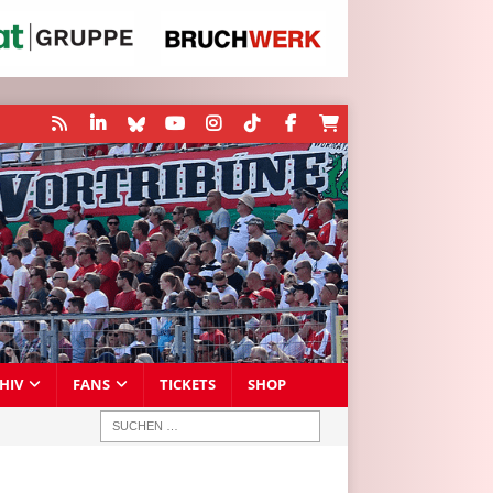
HIV
FANS
TICKETS
SHOP