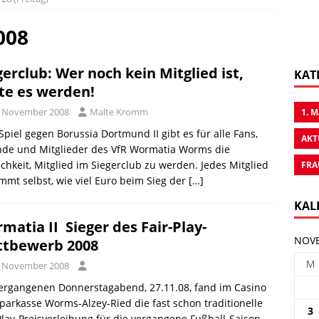
008
gerclub: Wer noch kein Mitglied ist,
KAT
lte es werden!
. November 2008
Malte Kromm
1. 
piel gegen Borussia Dortmund II gibt es für alle Fans,
AKT
nde und Mitglieder des VfR Wormatia Worms die
chkeit, Mitglied im Siegerclub zu werden. Jedes Mitglied
FRA
mmt selbst, wie viel Euro beim Sieg der
[…]
KAL
matia II  Sieger des Fair-Play-
NOVE
tbewerb 2008
M
. November 2008
ergangenen Donnerstagabend, 27.11.08, fand im Casino
parkasse Worms-Alzey-Ried die fast schon traditionelle
3
Play-Preisverleihung für die vergangene Fußball-Saison