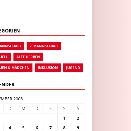
EGORIEN
MANNSCHAFT
2. MANNSCHAFT
UELL
ALTE HERREN
UEN & MÄDCHEN
INKLUSION
JUGEND
ENDER
MBER 2008
D
M
D
F
S
S
1
2
4
5
6
7
8
9