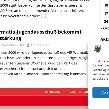
2008 statt. Dabei konnte der Gastgeber insgesamt
10
,00 Euro an die teilnehmenden Verein ausschütten.
17
kassen-Vorstand Norbert
[…]
24
« Okt
matia-Jugendausschuß bekommt
stärkung
ARC
. November 2008
Andreas Hahn
anuar 2009 wird der Jugendausschuß des VfR Wormatia
tert bzw. verändert. Michael Hoch, langjähriges Mitglied
Um dir ein 
reuer Fan unserer Wormatia, wird den Part des
Geräteinfor
sesprechers einnehmen und sich um die
Technologie
tlichkeitsarbeit unserer Juniorenabteilung kümmern.
[…]
auf dieser 
zurückziehs
IMPRESSUM
KONTAKTFORMULAR
D
Akz