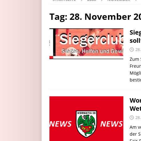
Tag:
28. November 2
Sie
sol
28
Zum S
Freu
Mögli
besti
Wor
Wet
28
Am v
der S
Fair-