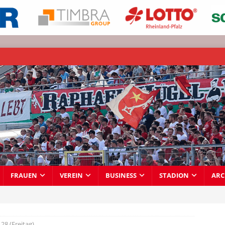
FRAUEN
VEREIN
BUSINESS
STADION
ARC
28 (Freitag)