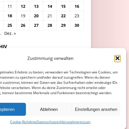
11
12
13
14
15
16
18
19
20
21
22
23
25
26
27
28
29
30
.
Dez. »
HIV
Zustimmung verwalten
optimales Erlebnis zu bieten, verwenden wir Technologien wie Cookies, um
mationen zu speichern und/oder darauf zuzugreifen. Wenn du diesen
n zustimmst, können wir Daten wie das Surfverhalten oder eindeutige IDs
Website verarbeiten. Wenn du deine Zustimmung nicht erteilst oder
t, können bestimmte Merkmale und Funktionen beeinträchtigt werden.
ATENSCHUTZERKLÄRUNG
COOKIE-RICHTLINIE (EU)
eptieren
Ablehnen
Einstellungen ansehen
Cookie-Richtlinie
Datenschutzerklärung
Impressum