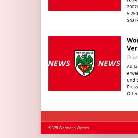
2007/
5.250
Spar
Wor
Ver
28
Ab J
erwei
und t
Pres
Öffen
© VfR Wormatia Worms