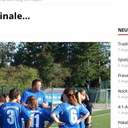
Finale…
NEU
Trad
7. Aug
Spiel
6. Aug
Frau
5. Aug
Nock
4. Aug
4:1-
1. Aug
Poka