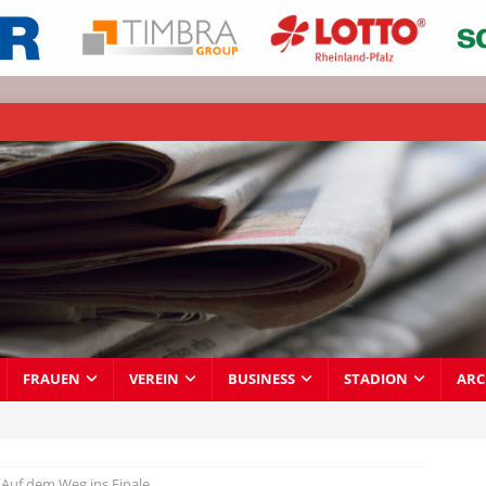
FRAUEN
VEREIN
BUSINESS
STADION
ARC
Auf dem Weg ins Finale…