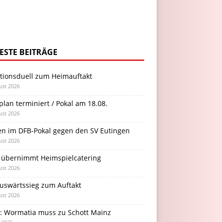
ESTE BEITRÄGE
itionsduell zum Heimauftakt
ust 2026
plan terminiert / Pokal am 18.08.
ust 2026
en im DFB-Pokal gegen den SV Eutingen
ust 2026
 übernimmt Heimspielcatering
ust 2026
Auswärtssieg zum Auftakt
ust 2026
l: Wormatia muss zu Schott Mainz