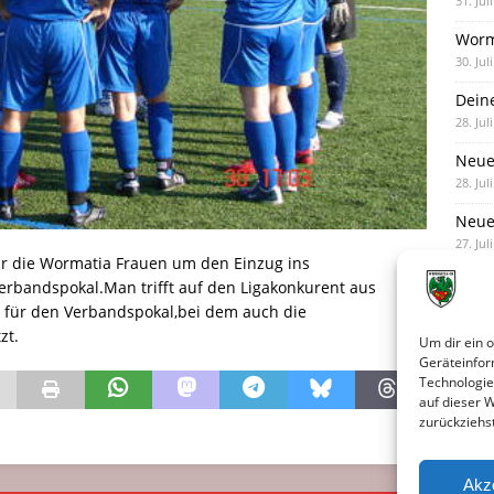
31. Jul
Worm
30. Jul
Dein
28. Jul
Neue
28. Jul
Neue 
27. Jul
ür die Wormatia Frauen um den Einzug ins
Verbandspokal.Man trifft auf den Ligakonkurent aus
h für den Verbandspokal,bei dem auch die
zt.
Um dir ein 
Geräteinfor
Technologie
auf dieser 
zurückziehs
Akz