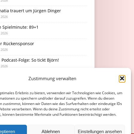
i 2026
atia trauert um Jürgen Dinger
i 2026
e Spielminute: 89+1
i 2026
r Rückensponsor
i 2026
Podcast-Folge: So tickt Björn!
i 2026
Zustimmung verwalten
optimales Erlebnis zu bieten, verwenden wir Technologien wie Cookies, um
mationen zu speichern und/oder darauf zuzugreifen. Wenn du diesen
n zustimmst, können wir Daten wie das Surfverhalten oder eindeutige IDs
Website verarbeiten. Wenn du deine Zustimmung nicht erteilst oder
t, können bestimmte Merkmale und Funktionen beeinträchtigt werden.
eptieren
Ablehnen
Einstellungen ansehen