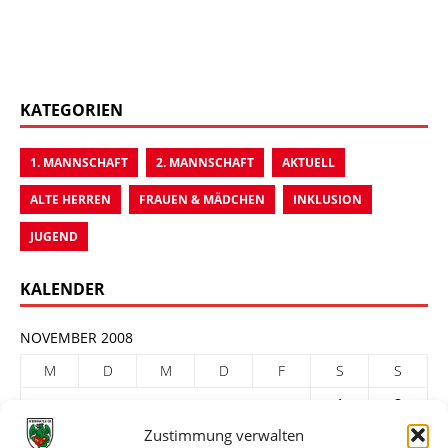
KATEGORIEN
1. MANNSCHAFT
2. MANNSCHAFT
AKTUELL
ALTE HERREN
FRAUEN & MÄDCHEN
INKLUSION
JUGEND
KALENDER
NOVEMBER 2008
M
D
M
D
F
S
S
1
2
Zustimmung verwalten
3
4
5
6
7
8
9