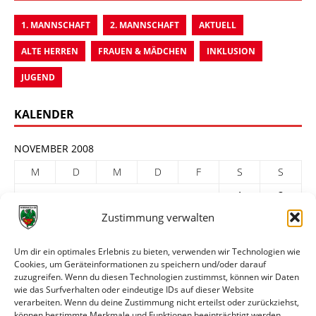
1. MANNSCHAFT
2. MANNSCHAFT
AKTUELL
ALTE HERREN
FRAUEN & MÄDCHEN
INKLUSION
JUGEND
KALENDER
NOVEMBER 2008
M
D
M
D
F
S
S
1
2
Zustimmung verwalten
3
4
5
6
7
8
9
10
11
12
13
14
15
16
Um dir ein optimales Erlebnis zu bieten, verwenden wir Technologien wie
Cookies, um Geräteinformationen zu speichern und/oder darauf
17
18
19
20
21
22
23
zuzugreifen. Wenn du diesen Technologien zustimmst, können wir Daten
24
25
26
27
28
29
30
wie das Surfverhalten oder eindeutige IDs auf dieser Website
verarbeiten. Wenn du deine Zustimmung nicht erteilst oder zurückziehst,
« Okt.
Dez. »
können bestimmte Merkmale und Funktionen beeinträchtigt werden.