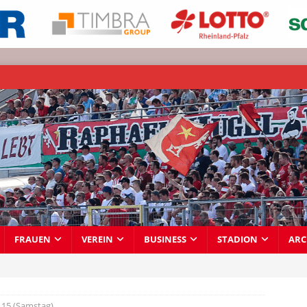
FRAUEN
VEREIN
BUSINESS
STADION
ARC
15 (Samstag)