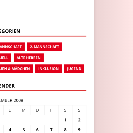
EGORIEN
MANNSCHAFT
2. MANNSCHAFT
UELL
ALTE HERREN
UEN & MÄDCHEN
INKLUSION
JUGEND
ENDER
MBER 2008
D
M
D
F
S
S
1
2
4
5
6
7
8
9