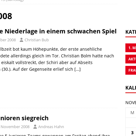
008
e Niederlage in einem schwachen Spiel
KAT
ber 2008
Christian Bub
1. 
albzeit bot kaum Höhepunkte, der erste ansehliche
dete allerdings gleich im Tor. Christian Bolm hatte nach
AKT
eiskalt vollstreckt, der Schiri aber auf Abseits
(30.). Auf der Gegenseite erlief sich
[…]
FRA
KAL
NOVE
M
unioren siegreich
. November 2008
Andreas Hahn
3
re E-Junioren-Teams gewannen am Freitag abend ihre