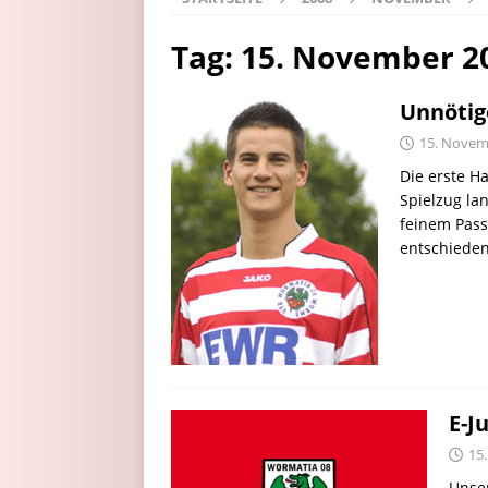
Tag:
15. November 2
Unnötig
15. Novem
Die erste H
Spielzug lan
feinem Pass 
entschieden 
E-J
15
Unse