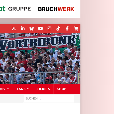
HIV
FANS
TICKETS
SHOP