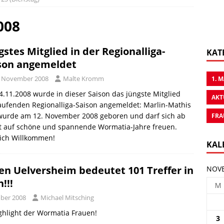
008
gstes Mitglied in der Regionalliga-
KAT
son angemeldet
. November 2008
Malte Kromm
1. 
.11.2008 wurde in dieser Saison das jüngste Mitglied
AKT
aufenden Regionalliga-Saison angemeldet: Marlin-Mathis
 wurde am 12. November 2008 geboren und darf sich ab
FRA
rt auf schöne und spannende Wormatia-Jahre freuen.
lich Willkommen!
KAL
gen Uelversheim bedeutet 101 Treffer in
NOVE
!!!
M
ber 2008
Michael Mitsching
ghlight der Wormatia Frauen!
3