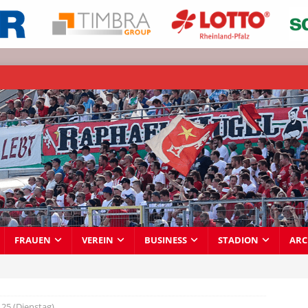
FRAUEN
VEREIN
BUSINESS
STADION
ARC
25 (Dienstag)