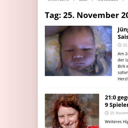
Tag:
25. November 2
Jün
Sai
25
Am 24
der l
Birk
sofo
Herz
21:0 ge
9 Spielen
25. Novem
Weiteres Hi