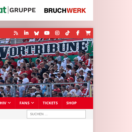
HIV
FANS
TICKETS
SHOP