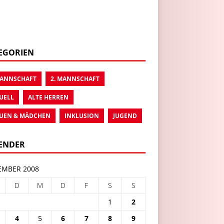
EGORIEN
MANNSCHAFT
2. MANNSCHAFT
UELL
ALTE HERREN
UEN & MÄDCHEN
INKLUSION
JUGEND
ENDER
MBER 2008
D
M
D
F
S
S
1
2
4
5
6
7
8
9