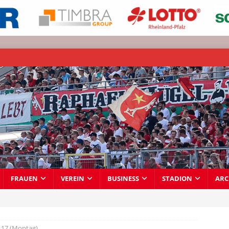
FRAUEN
VEREIN
BUSINESS
STADION
ARC
17 (Montag)