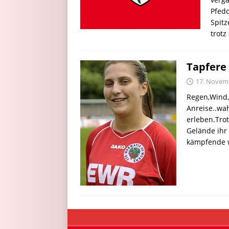
Pfedd
Spitz
trotz
Tapfere 
17. Novem
Regen,Wind,
Anreise..wa
erleben.Tro
Gelände ihr
kämpfende 