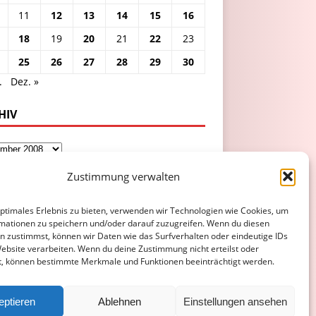
11
12
13
14
15
16
18
19
20
21
22
23
25
26
27
28
29
30
.
Dez. »
HIV
Zustimmung verwalten
optimales Erlebnis zu bieten, verwenden wir Technologien wie Cookies, um
mationen zu speichern und/oder darauf zuzugreifen. Wenn du diesen
n zustimmst, können wir Daten wie das Surfverhalten oder eindeutige IDs
Website verarbeiten. Wenn du deine Zustimmung nicht erteilst oder
t, können bestimmte Merkmale und Funktionen beeinträchtigt werden.
ATENSCHUTZERKLÄRUNG
COOKIE-RICHTLINIE (EU)
eptieren
Ablehnen
Einstellungen ansehen