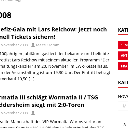
008
efiz-Gala mit Lars Reichow: Jetzt noch
KAT
nell Tickets sichern!
. November 2008
Malte Kromm
1. 
00jährigen Jubiläum gastiert der bekannte und beliebte
AKT
ettist Lars Reichow mit seinem aktuellen Programm "Der
rhaltungskanzler" am 20. November im EWR-Kesselhaus.
FRA
n der Veranstaltung ist um 19.30 Uhr. Der Eintritt beträgt
rverkauf 10,50
[…]
KAL
rmatia III schlägt Wormatia II / TSG
NOVE
ddersheim siegt mit 2:0-Toren
M
. November 2008
zweite Mannschaft des VfR Wormatia Worms verlor am
3
ngenen Sonntag (16.11.08) das Lokalderby bei der TSG