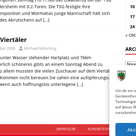
ersheim mit 0:2-Toren. Die TSG festigte ihre
10
enposition und Wormatias junge Mannschaft hält sich
17
 des Abrutschens auf
[…]
24
« Okt
Viertäler
ber 2008
Michael Mitsching
ARC
unter Wasser stehender Hartplatz und 76km
hrlich schöneres gibts an einem Sonntag Abend zu
tz allem mussten die vielen Zuschauer auf dem Viertäler
 Kommen nicht bereuen.Sie sahen eine aufopferungsvoll
wenn auch hoffnungslos unterlegene
[…]
Um dir ein 
Geräteinfor
Technologie
auf dieser 
zurückziehs
IMPRESSUM
KONTAKTFORMULAR
D
Akz