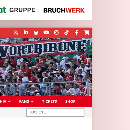
HIV
FANS
TICKETS
SHOP