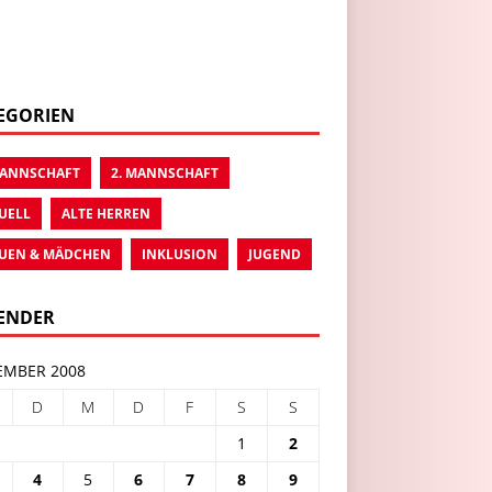
EGORIEN
MANNSCHAFT
2. MANNSCHAFT
UELL
ALTE HERREN
UEN & MÄDCHEN
INKLUSION
JUGEND
ENDER
MBER 2008
D
M
D
F
S
S
1
2
4
5
6
7
8
9