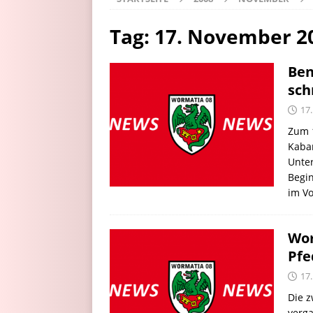
Tag:
17. November 2
Ben
sch
17
Zum 1
Kabar
Unte
Begin
im Vo
Wo
Pfe
17
Die 
verga