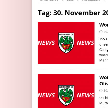
Tag:
30. November 2
Wor
30
TSV G
unser
Gastg
waren
Mann
Wor
Oli
30
5:1 h
Mutte