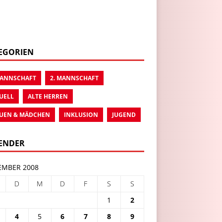
EGORIEN
MANNSCHAFT
2. MANNSCHAFT
UELL
ALTE HERREN
UEN & MÄDCHEN
INKLUSION
JUGEND
ENDER
MBER 2008
D
M
D
F
S
S
1
2
4
5
6
7
8
9