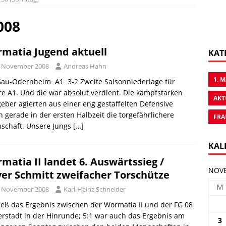
008
matia Jugend aktuell
KAT
. November 2008
Andreas Hahn
1. 
au-Odernheim  A1 3-2 Zweite Saisonniederlage für
e A1. Und die war absolut verdient. Die kampfstarken
AKT
eber agierten aus einer eng gestaffelten Defensive
 gerade in der ersten Halbzeit die torgefährlichere
FRA
schaft. Unsere Jungs
[…]
KAL
matia II landet 6. Auswärtssieg /
NOVE
ver Schmitt zweifacher Torschütze
M
. November 2008
Karl-Heinz Schneider
ieß das Ergebnis zwischen der Wormatia II und der FG 08
rstadt in der Hinrunde; 5:1 war auch das Ergebnis am
3