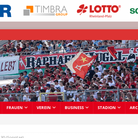
FRAUEN
VEREIN
BUSINESS
STADION
ARC
30 (Sonntag)