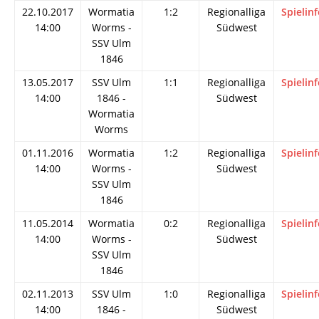
22.10.2017
Wormatia
1:2
Regionalliga
Spielin
14:00
Worms -
Südwest
SSV Ulm
1846
13.05.2017
SSV Ulm
1:1
Regionalliga
Spielin
14:00
1846 -
Südwest
Wormatia
Worms
01.11.2016
Wormatia
1:2
Regionalliga
Spielin
14:00
Worms -
Südwest
SSV Ulm
1846
11.05.2014
Wormatia
0:2
Regionalliga
Spielin
14:00
Worms -
Südwest
SSV Ulm
1846
02.11.2013
SSV Ulm
1:0
Regionalliga
Spielin
14:00
1846 -
Südwest