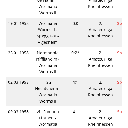
08 Hamm -
Amateurliga
Wormatia
Rheinhessen
Worms II
19.01.1958
Wormatia
0:0
2.
Spiel
Worms II -
Amateurliga
SpVgg Gau-
Rheinhessen
Algesheim
26.01.1958
Normannia
0:2*
2.
Spiel
Pfiffligheim -
Amateurliga
Wormatia
Rheinhessen
Worms II
02.03.1958
TSG
4:1
2.
Spiel
Hechtsheim -
Amateurliga
Wormatia
Rheinhessen
Worms II
09.03.1958
VfL Fontana
4:1
2.
Spiel
Finthen -
Amateurliga
Wormatia
Rheinhessen