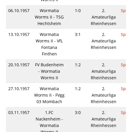
06.10.1957
Wormatia
1:0
2.
Spiel
Worms II - TSG
Amateurliga
Hechtsheim
Rheinhessen
13.10.1957
Wormatia
3:1
2.
Spiel
Worms II - VfL
Amateurliga
Fontana
Rheinhessen
Finthen
20.10.1957
FV Budenheim
1:2
2.
Spiel
- Wormatia
Amateurliga
Worms II
Rheinhessen
27.10.1957
Wormatia
1:2
2.
Spiel
Worms II - FVgg
Amateurliga
03 Mombach
Rheinhessen
03.11.1957
1.FC
3:0
2.
Spiel
Nackenheim -
Amateurliga
Wormatia
Rheinhessen
Worms II