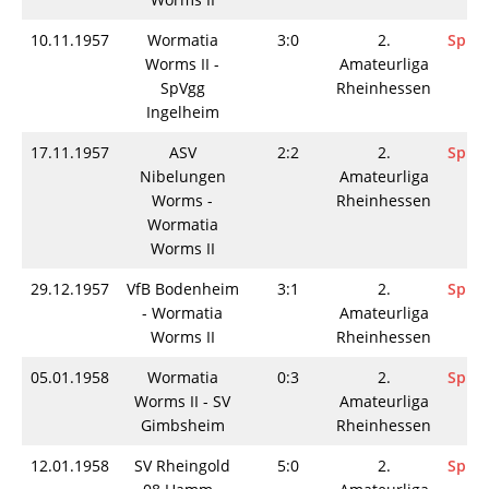
10.11.1957
Wormatia
3:0
2.
Spiel
Worms II -
Amateurliga
SpVgg
Rheinhessen
Ingelheim
17.11.1957
ASV
2:2
2.
Spiel
Nibelungen
Amateurliga
Worms -
Rheinhessen
Wormatia
Worms II
29.12.1957
VfB Bodenheim
3:1
2.
Spiel
- Wormatia
Amateurliga
Worms II
Rheinhessen
05.01.1958
Wormatia
0:3
2.
Spiel
Worms II - SV
Amateurliga
Gimbsheim
Rheinhessen
12.01.1958
SV Rheingold
5:0
2.
Spiel