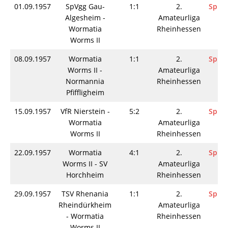
01.09.1957
SpVgg Gau-
1:1
2.
Spiel
Algesheim -
Amateurliga
Wormatia
Rheinhessen
Worms II
08.09.1957
Wormatia
1:1
2.
Spiel
Worms II -
Amateurliga
Normannia
Rheinhessen
Pfiffligheim
15.09.1957
VfR Nierstein -
5:2
2.
Spiel
Wormatia
Amateurliga
Worms II
Rheinhessen
22.09.1957
Wormatia
4:1
2.
Spiel
Worms II - SV
Amateurliga
Horchheim
Rheinhessen
29.09.1957
TSV Rhenania
1:1
2.
Spiel
Rheindürkheim
Amateurliga
- Wormatia
Rheinhessen
Worms II