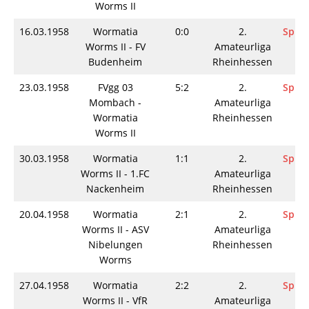
Worms II
16.03.1958
Wormatia
0:0
2.
Spiel
Worms II - FV
Amateurliga
Budenheim
Rheinhessen
23.03.1958
FVgg 03
5:2
2.
Spiel
Mombach -
Amateurliga
Wormatia
Rheinhessen
Worms II
30.03.1958
Wormatia
1:1
2.
Spiel
Worms II - 1.FC
Amateurliga
Nackenheim
Rheinhessen
20.04.1958
Wormatia
2:1
2.
Spiel
Worms II - ASV
Amateurliga
Nibelungen
Rheinhessen
Worms
27.04.1958
Wormatia
2:2
2.
Spiel
Worms II - VfR
Amateurliga