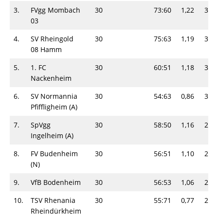
3.
FVgg Mombach
30
73:60
1,22
34-
03
4.
SV Rheingold
30
75:63
1,19
32-
08 Hamm
5.
1. FC
30
60:51
1,18
32-
Nackenheim
6.
SV Normannia
30
54:63
0,86
30-
Pfiffligheim (A)
7.
SpVgg
30
58:50
1,16
29-
Ingelheim (A)
8.
FV Budenheim
30
56:51
1,10
28-
(N)
9.
VfB Bodenheim
30
56:53
1,06
28-
10.
TSV Rhenania
30
55:71
0,77
28-
Rheindürkheim