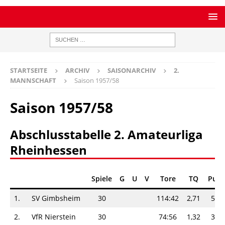
STARTSEITE
ARCHIV
SAISONARCHIV
2.
MANNSCHAFT
Saison 1957/58
Saison 1957/58
Abschlusstabelle 2. Amateurliga
Rheinhessen
Spiele
G
U
V
Tore
TQ
Punk
1.
SV Gimbsheim
30
114:42
2,71
50-
2.
VfR Nierstein
30
74:56
1,32
35-