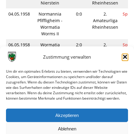
Nierstein
Rheinhessen
04.05.1958
Normannia
0:0
2.
Spiel
Pfiffligheim -
Amateurliga
Wormatia
Rheinhessen
Worms II
06.05.1958
Wormatia
2:0
2.
Spiel
Worms II - TSV
Amateurliga
Zustimmung verwalten
Rhenania
Rheinhessen
Rheindürkheim
Um dir ein optimales Erlebnis zu bieten, verwenden wir Technologien wie
11.05.1958
SV Horchheim -
3:3
2.
Spiel
Cookies, um Geräteinformationen zu speichern und/oder darauf
Wormatia
Amateurliga
zuzugreifen. Wenn du diesen Technologien zustimmst, können wir Daten
wie das Surfverhalten oder eindeutige IDs auf dieser Website
Worms II
Rheinhessen
verarbeiten. Wenn du deine Zustimmung nicht erteilst oder zurückziehst,
können bestimmte Merkmale und Funktionen beeinträchtigt werden.
13.05.1958
SpVgg
0:0
2.
Spiel
Ingelheim -
Amateurliga
Wormatia
Rheinhessen
Akzeptieren
Worms II
Ablehnen