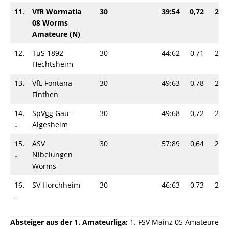
11
.
VfR Wormatia
30
39:54
0,72
27-
08 Worms
Amateure (N)
12.
TuS 1892
30
44:62
0,71
27-
Hechtsheim
13.
VfL Fontana
30
49:63
0,78
26-
Finthen
14.
SpVgg Gau-
30
49:68
0,72
25-
↓
Algesheim
15.
ASV
30
57:89
0,64
25-
↓
Nibelungen
Worms
16.
SV Horchheim
30
46:63
0,73
24-
↓
Absteiger aus der 1. Amateurliga:
1. FSV Mainz 05 Amateure