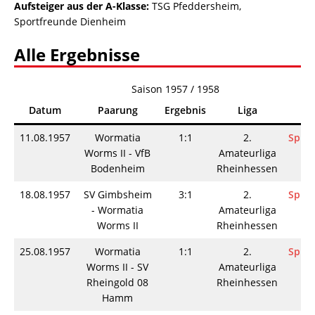
Aufsteiger aus der A-Klasse:
TSG Pfeddersheim,
Sportfreunde Dienheim
Alle Ergebnisse
Saison 1957 / 1958
Datum
Paarung
Ergebnis
Liga
Inf
11.08.1957
Wormatia
1:1
2.
Spiel
Worms II - VfB
Amateurliga
Bodenheim
Rheinhessen
18.08.1957
SV Gimbsheim
3:1
2.
Spiel
- Wormatia
Amateurliga
Worms II
Rheinhessen
25.08.1957
Wormatia
1:1
2.
Spiel
Worms II - SV
Amateurliga
Rheingold 08
Rheinhessen
Hamm