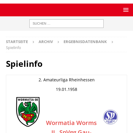
STARTSEITE
ARCHIV
ERGEBNISDATENBANK
Spielinfo
Spielinfo
2. Amateurliga Rheinhessen
19.01.1958
Wormatia Worms
II
SpVgg Gau-
–