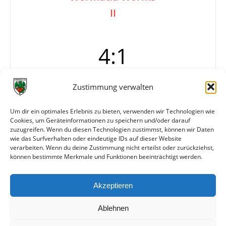
II
4:1
Zustimmung verwalten
Tore
1:0 Keim (35.)
2:0 Hofmann
Um dir ein optimales Erlebnis zu bieten, verwenden wir Technologien wie
2:1 Dieterich
Cookies, um Geräteinformationen zu speichern und/oder darauf
3:1 Meinhard
zuzugreifen. Wenn du diesen Technologien zustimmst, können wir Daten
4:1 Staab
wie das Surfverhalten oder eindeutige IDs auf dieser Website
verarbeiten. Wenn du deine Zustimmung nicht erteilst oder zurückziehst,
können bestimmte Merkmale und Funktionen beeinträchtigt werden.
Weitere Daten
Akzeptieren
Alle bisherigen Partien der beiden Mannschaften
anzeigen
Ablehnen