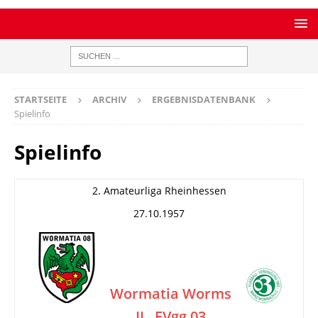
STARTSEITE
ARCHIV
ERGEBNISDATENBANK
Spielinfo
Spielinfo
2. Amateurliga Rheinhessen
27.10.1957
Wormatia Worms
II
FVgg 03
–