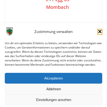
Mombach
1:2
Zustimmung verwalten
Um dir ein optimales Erlebnis zu bieten, verwenden wir Technologien wie
Tore
1:0 Pröstler (35.)
Cookies, um Geräteinformationen zu speichern und/oder darauf
1:1 Kunkel (65.)
zuzugreifen. Wenn du diesen Technologien zustimmst, können wir Daten
1:2 Sklorz (80.)
wie das Surfverhalten oder eindeutige IDs auf dieser Website
verarbeiten. Wenn du deine Zustimmung nicht erteilst oder zurückziehst,
können bestimmte Merkmale und Funktionen beeinträchtigt werden.
Weitere Daten
Akzeptieren
Alle bisherigen Partien der beiden Mannschaften
anzeigen
Ablehnen
Einstellungen ansehen