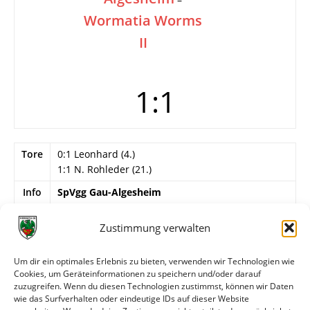
Wormatia Worms
II
1:1
Tore
0:1 Leonhard (4.)
1:1 N. Rohleder (21.)
Info
SpVgg Gau-Algesheim
Rohleder – Laubsch, Dickenscheid II – Klingler,
Jouaux, Hessel – Püschel, Schmitt, N. Rohleder,
Zustimmung verwalten
Peil, Weyell.
Um dir ein optimales Erlebnis zu bieten, verwenden wir Technologien wie
Wormatia Worms Amateure
Cookies, um Geräteinformationen zu speichern und/oder darauf
Strasser – Schelendinow, Kiefer – Pröstler, Krüger,
zuzugreifen. Wenn du diesen Technologien zustimmst, können wir Daten
Lachmann – Becker, Baas, Göhl, Leonhard, Weiler.
wie das Surfverhalten oder eindeutige IDs auf dieser Website