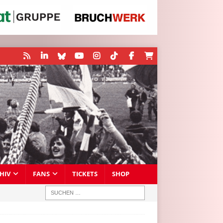
HIV
FANS
TICKETS
SHOP