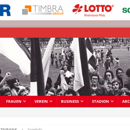
FRAUEN
VEREIN
BUSINESS
STADION
ARC
TENBANK
Spielinfo