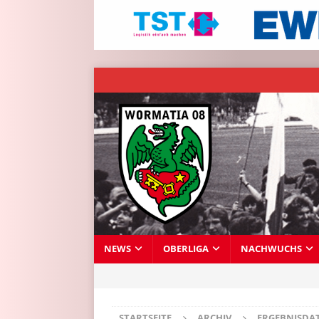
NEWS
OBERLIGA
NACHWUCHS
STARTSEITE
ARCHIV
ERGEBNISDA