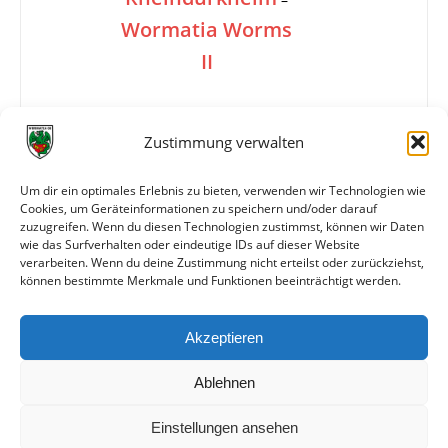
Wormatia Worms
II
1:1
Zustimmung verwalten
Um dir ein optimales Erlebnis zu bieten, verwenden wir Technologien wie
Cookies, um Geräteinformationen zu speichern und/oder darauf
Tore
1:0 Bähr (60.)
zuzugreifen. Wenn du diesen Technologien zustimmst, können wir Daten
1:1 Sommer (80.)
wie das Surfverhalten oder eindeutige IDs auf dieser Website
verarbeiten. Wenn du deine Zustimmung nicht erteilst oder zurückziehst,
können bestimmte Merkmale und Funktionen beeinträchtigt werden.
Weitere Daten
Akzeptieren
Alle bisherigen Partien der beiden Mannschaften
anzeigen
Ablehnen
Einstellungen ansehen