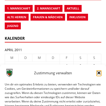
1. MANNSCHAFT
2. MANNSCHAFT
AKTUELL
ALTE HERREN
FRAUEN & MÄDCHEN
INKLUSION
JUGEND
KALENDER
APRIL 2011
M
D
M
D
F
S
S
1
2
3
Zustimmung verwalten
4
5
6
7
8
9
10
11
12
13
14
15
16
17
Um dir ein optimales Erlebnis zu bieten, verwenden wir Technologien wie
Cookies, um Geräteinformationen zu speichern und/oder darauf
18
19
20
21
22
23
24
zuzugreifen. Wenn du diesen Technologien zustimmst, können wir Daten
25
26
27
28
29
30
wie das Surfverhalten oder eindeutige IDs auf dieser Website
verarbeiten. Wenn du deine Zustimmung nicht erteilst oder zurückziehst,
« März
Mai »
können bestimmte Merkmale und Funktionen beeinträchtigt werden.