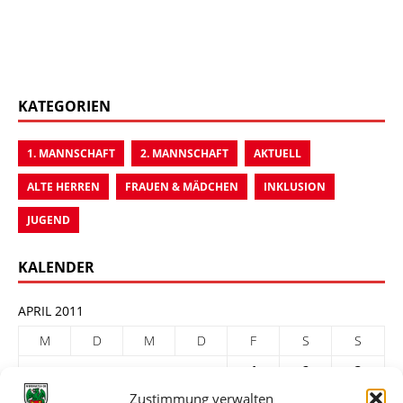
KATEGORIEN
1. MANNSCHAFT
2. MANNSCHAFT
AKTUELL
ALTE HERREN
FRAUEN & MÄDCHEN
INKLUSION
JUGEND
KALENDER
APRIL 2011
M
D
M
D
F
S
S
1
2
3
Zustimmung verwalten
4
5
6
7
8
9
10