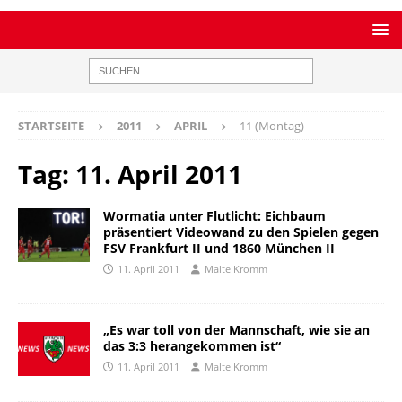
STARTSEITE
2011
APRIL
11 (Montag)
Tag:
11. April 2011
Wormatia unter Flutlicht: Eichbaum
präsentiert Videowand zu den Spielen gegen
FSV Frankfurt II und 1860 München II
11. April 2011
Malte Kromm
„Es war toll von der Mannschaft, wie sie an
das 3:3 herangekommen ist“
11. April 2011
Malte Kromm