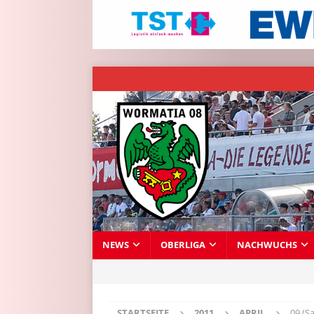
NEWS
OBERLIGA
NACHWUCHS
STARTSEITE
2011
APRIL
09 (S