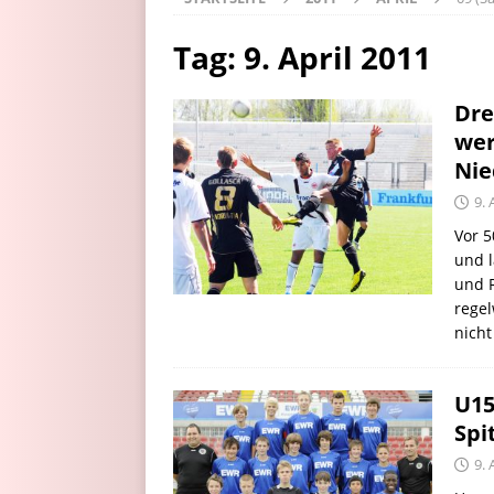
Tag:
9. April 2011
Dre
wer
Nie
9. 
Vor 
und l
und R
regel
nich
U15
Spi
9. 