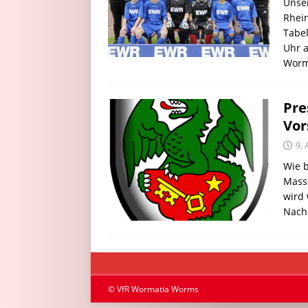
Unser
Rhei
Tabel
Uhr a
Worm
Pre
Vor
9. 
Wie b
Mass
wird 
Nach 
© VfR Wormatia Worms