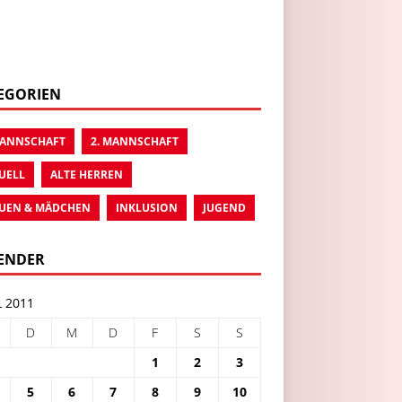
EGORIEN
MANNSCHAFT
2. MANNSCHAFT
UELL
ALTE HERREN
UEN & MÄDCHEN
INKLUSION
JUGEND
ENDER
L 2011
D
M
D
F
S
S
1
2
3
5
6
7
8
9
10