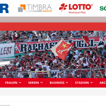
FRAUEN
VEREIN
BUSINESS
STADION
ARC
amstag)