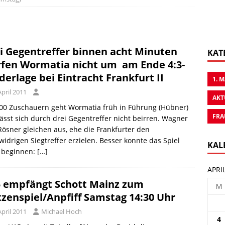
i Gegentreffer binnen acht Minuten
KAT
fen Wormatia nicht um  am Ende 4:3-
derlage bei Eintracht Frankfurt II
1. 
April 2011
AKT
500 Zuschauern geht Wormatia früh in Führung (Hübner)
FRA
ässt sich durch drei Gegentreffer nicht beirren. Wagner
ösner gleichen aus, ehe die Frankfurter den
widrigen Siegtreffer erzielen. Besser konnte das Spiel
KAL
t beginnen:
[…]
APRI
 empfängt Schott Mainz zum
M
tzenspiel/Anpfiff Samstag 14:30 Uhr
April 2011
Michael Hoch
4