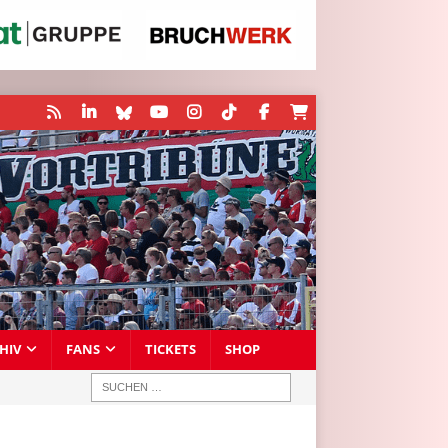
HIV
FANS
TICKETS
SHOP