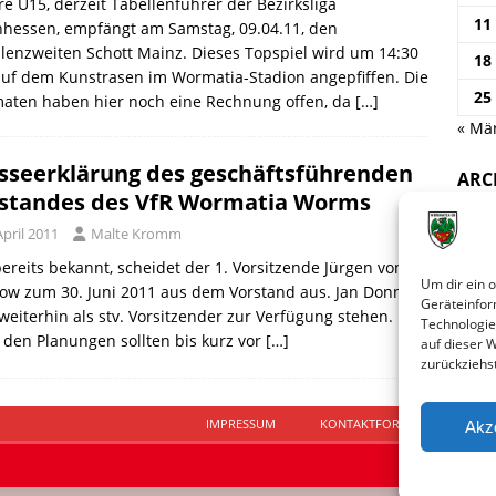
e U15, derzeit Tabellenführer der Bezirksliga
11
nhessen, empfängt am Samstag, 09.04.11, den
lenzweiten Schott Mainz. Dieses Topspiel wird um 14:30
18
uf dem Kunstrasen im Wormatia-Stadion angepfiffen. Die
25
aten haben hier noch eine Rechnung offen, da
[…]
« Mä
sseerklärung des geschäftsführenden
ARC
standes des VfR Wormatia Worms
April 2011
Malte Kromm
ereits bekannt, scheidet der 1. Vorsitzende Jürgen von
Um dir ein 
ow zum 30. Juni 2011 aus dem Vorstand aus. Jan Donner
Geräteinfor
weiterhin als stv. Vorsitzender zur Verfügung stehen.
Technologie
den Planungen sollten bis kurz vor
[…]
auf dieser 
zurückziehs
IMPRESSUM
KONTAKTFORMULAR
D
Akz