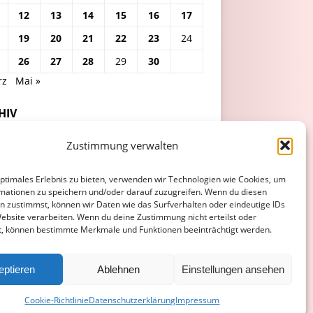
12
13
14
15
16
17
19
20
21
22
23
24
26
27
28
29
30
rz
Mai »
HIV
Zustimmung verwalten
optimales Erlebnis zu bieten, verwenden wir Technologien wie Cookies, um
mationen zu speichern und/oder darauf zuzugreifen. Wenn du diesen
n zustimmst, können wir Daten wie das Surfverhalten oder eindeutige IDs
Website verarbeiten. Wenn du deine Zustimmung nicht erteilst oder
t, können bestimmte Merkmale und Funktionen beeinträchtigt werden.
ATENSCHUTZERKLÄRUNG
COOKIE-RICHTLINIE (EU)
eptieren
Ablehnen
Einstellungen ansehen
Cookie-Richtlinie
Datenschutzerklärung
Impressum