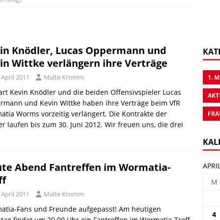
in Knödler, Lucas Oppermann und
KAT
in Wittke verlängern ihre Verträge
 April 2011
Malte Kromm
1. 
rt Kevin Knödler und die beiden Offensivspieler Lucas
AKT
rmann und Kevin Wittke haben ihre Verträge beim VfR
tia Worms vorzeitig verlängert. Die Kontrakte der
FRA
er laufen bis zum 30. Juni 2012. Wir freuen uns, die drei
KAL
te Abend Fantreffen im Wormatia-
APRI
ff
M
 April 2011
Malte Kromm
atia-Fans und Freunde aufgepasst! Am heutigen
4
tag findet um 20.00 Uhr ein Fantreffen im Wormatia-Treff