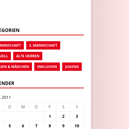
EGORIEN
MANNSCHAFT
2. MANNSCHAFT
UELL
ALTE HERREN
UEN & MÄDCHEN
INKLUSION
JUGEND
ENDER
L 2011
D
M
D
F
S
S
1
2
3
5
6
7
8
9
10