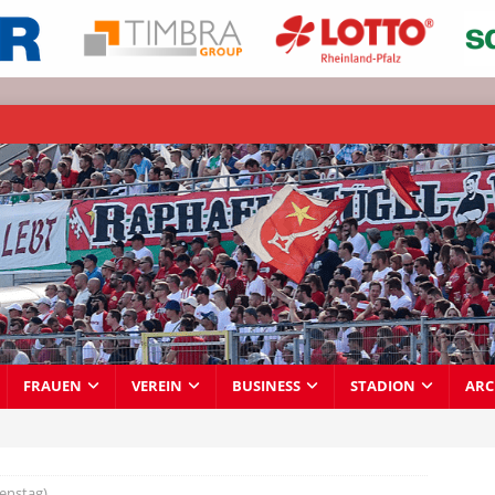
FRAUEN
VEREIN
BUSINESS
STADION
ARC
ienstag)