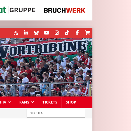
HIV
FANS
TICKETS
SHOP