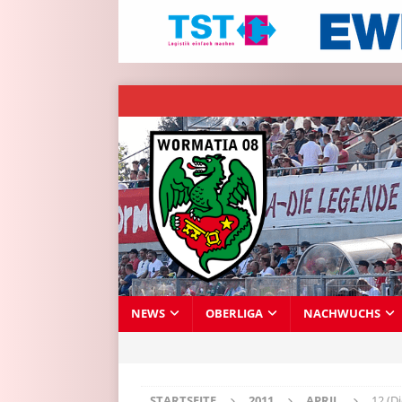
NEWS
OBERLIGA
NACHWUCHS
STARTSEITE
2011
APRIL
12 (D