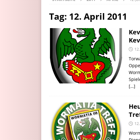
Tag:
12. April 2011
Kev
Kev
12.
Torwa
Oppe
Worma
Spiel
[…]
Heu
Tre
12.
Worm
Diens