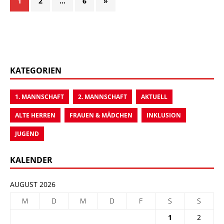
1
2
…
6
»
KATEGORIEN
1. MANNSCHAFT
2. MANNSCHAFT
AKTUELL
ALTE HERREN
FRAUEN & MÄDCHEN
INKLUSION
JUGEND
KALENDER
AUGUST 2026
M
D
M
D
F
S
S
1
2