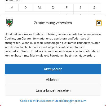
M
D
M
D
F
S
S
1
2
3
Zustimmung verwalten
4
5
6
7
8
9
10
11
12
13
14
15
16
17
Um dir ein optimales Erlebnis zu bieten, verwenden wir Technologien wie
Cookies, um Geräteinformationen zu speichern und/oder darauf
18
19
20
21
22
23
24
zuzugreifen. Wenn du diesen Technologien zustimmst, können wir Daten
25
26
27
28
29
30
wie das Surfverhalten oder eindeutige IDs auf dieser Website
verarbeiten. Wenn du deine Zustimmung nicht erteilst oder zurückziehst,
« März
Mai »
können bestimmte Merkmale und Funktionen beeinträchtigt werden.
ARCHIV
Akzeptieren
Ablehnen
Einstellungen ansehen
Cookie-Richtlinie
Datenschutzerklärung
Impressum
© VfR Wormatia Worms