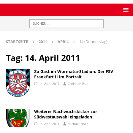
STARTSEITE
2011
APRIL
14 (Donnerstag)
Tag:
14. April 2011
Zu Gast im Wormatia-Stadion: Der FSV
Frankfurt II im Portrait
14. April 2011
Christian Bub
Weiterer Nachwuchskicker zur
Südwestauswahl eingeladen
14. April 2011
Michael Hoch