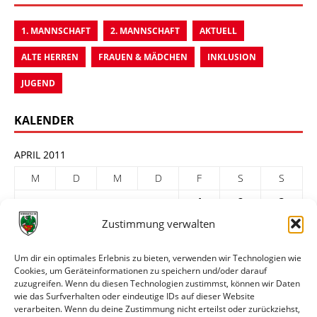
1. MANNSCHAFT
2. MANNSCHAFT
AKTUELL
ALTE HERREN
FRAUEN & MÄDCHEN
INKLUSION
JUGEND
KALENDER
APRIL 2011
M
D
M
D
F
S
S
1
2
3
Zustimmung verwalten
4
5
6
7
8
9
10
11
12
13
14
15
16
17
Um dir ein optimales Erlebnis zu bieten, verwenden wir Technologien wie
Cookies, um Geräteinformationen zu speichern und/oder darauf
18
19
20
21
22
23
24
zuzugreifen. Wenn du diesen Technologien zustimmst, können wir Daten
25
26
27
28
29
30
wie das Surfverhalten oder eindeutige IDs auf dieser Website
verarbeiten. Wenn du deine Zustimmung nicht erteilst oder zurückziehst,
« März
Mai »