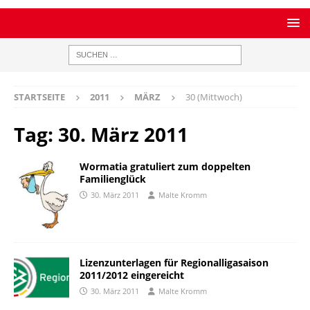
STARTSEITE
2011
MÄRZ
30 (Mittwoch)
Tag:
30. März 2011
Wormatia gratuliert zum doppelten
Familienglück
30. März 2011
Malte Kromm
Lizenzunterlagen für Regionalligasaison
2011/2012 eingereicht
30. März 2011
Malte Kromm