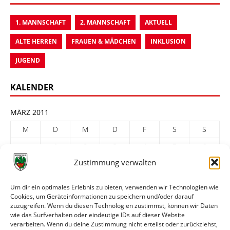
1. MANNSCHAFT
2. MANNSCHAFT
AKTUELL
ALTE HERREN
FRAUEN & MÄDCHEN
INKLUSION
JUGEND
KALENDER
MÄRZ 2011
M
D
M
D
F
S
S
1
2
3
4
5
6
Zustimmung verwalten
7
8
9
10
11
12
13
14
15
16
17
18
19
20
Um dir ein optimales Erlebnis zu bieten, verwenden wir Technologien wie
Cookies, um Geräteinformationen zu speichern und/oder darauf
21
22
23
24
25
26
27
zuzugreifen. Wenn du diesen Technologien zustimmst, können wir Daten
28
29
30
31
wie das Surfverhalten oder eindeutige IDs auf dieser Website
verarbeiten. Wenn du deine Zustimmung nicht erteilst oder zurückziehst,
« Feb.
Apr. »