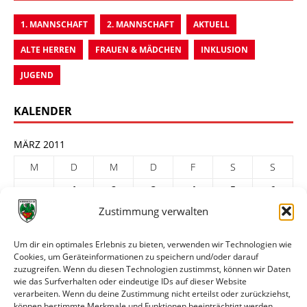
1. MANNSCHAFT
2. MANNSCHAFT
AKTUELL
ALTE HERREN
FRAUEN & MÄDCHEN
INKLUSION
JUGEND
KALENDER
MÄRZ 2011
M
D
M
D
F
S
S
1
2
3
4
5
6
Zustimmung verwalten
7
8
9
10
11
12
13
14
15
16
17
18
19
20
Um dir ein optimales Erlebnis zu bieten, verwenden wir Technologien wie
Cookies, um Geräteinformationen zu speichern und/oder darauf
21
22
23
24
25
26
27
zuzugreifen. Wenn du diesen Technologien zustimmst, können wir Daten
28
29
30
31
wie das Surfverhalten oder eindeutige IDs auf dieser Website
verarbeiten. Wenn du deine Zustimmung nicht erteilst oder zurückziehst,
« Feb.
Apr. »
können bestimmte Merkmale und Funktionen beeinträchtigt werden.