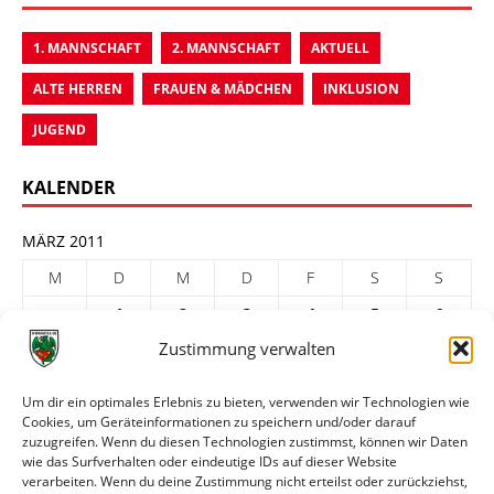
1. MANNSCHAFT
2. MANNSCHAFT
AKTUELL
ALTE HERREN
FRAUEN & MÄDCHEN
INKLUSION
JUGEND
KALENDER
MÄRZ 2011
M
D
M
D
F
S
S
1
2
3
4
5
6
Zustimmung verwalten
7
8
9
10
11
12
13
14
15
16
17
18
19
20
Um dir ein optimales Erlebnis zu bieten, verwenden wir Technologien wie
Cookies, um Geräteinformationen zu speichern und/oder darauf
21
22
23
24
25
26
27
zuzugreifen. Wenn du diesen Technologien zustimmst, können wir Daten
28
29
30
31
wie das Surfverhalten oder eindeutige IDs auf dieser Website
verarbeiten. Wenn du deine Zustimmung nicht erteilst oder zurückziehst,
« Feb.
Apr. »