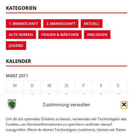
KATEGORIEN
1. MANNSCHAFT
2. MANNSCHAFT
AKTUELL
ALTE HERREN
FRAUEN & MÄDCHEN
INKLUSION
JUGEND
KALENDER
MÄRZ 2011
M
D
M
D
F
S
S
1
2
3
4
5
6
Zustimmung verwalten
7
8
9
10
11
12
13
14
15
16
17
18
19
20
Um dir ein optimales Erlebnis zu bieten, verwenden wir Technologien wie
Cookies, um Geräteinformationen zu speichern und/oder darauf
21
22
23
24
25
26
27
zuzugreifen. Wenn du diesen Technologien zustimmst, können wir Daten