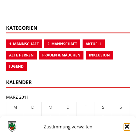
KATEGORIEN
1. MANNSCHAFT
2. MANNSCHAFT
AKTUELL
ALTE HERREN
FRAUEN & MÄDCHEN
INKLUSION
JUGEND
KALENDER
MÄRZ 2011
M
D
M
D
F
S
S
1
2
3
4
5
6
Zustimmung verwalten
7
8
9
10
11
12
13