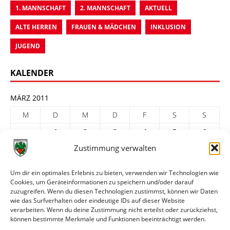
1. MANNSCHAFT
2. MANNSCHAFT
AKTUELL
ALTE HERREN
FRAUEN & MÄDCHEN
INKLUSION
JUGEND
KALENDER
MÄRZ 2011
M
D
M
D
F
S
S
1
2
3
4
5
6
Zustimmung verwalten
7
8
9
10
11
12
13
14
15
16
17
18
19
20
Um dir ein optimales Erlebnis zu bieten, verwenden wir Technologien wie
Cookies, um Geräteinformationen zu speichern und/oder darauf
21
22
23
24
25
26
27
zuzugreifen. Wenn du diesen Technologien zustimmst, können wir Daten
28
29
30
31
wie das Surfverhalten oder eindeutige IDs auf dieser Website
verarbeiten. Wenn du deine Zustimmung nicht erteilst oder zurückziehst,
« Feb.
Apr. »
können bestimmte Merkmale und Funktionen beeinträchtigt werden.