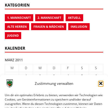
KATEGORIEN
1. MANNSCHAFT
2. MANNSCHAFT
AKTUELL
ALTE HERREN
FRAUEN & MÄDCHEN
INKLUSION
JUGEND
KALENDER
MÄRZ 2011
M
D
M
D
F
S
S
1
2
3
4
5
6
Zustimmung verwalten
7
8
9
10
11
12
13
14
15
16
17
18
19
20
Um dir ein optimales Erlebnis zu bieten, verwenden wir Technologien wie
Cookies, um Geräteinformationen zu speichern und/oder darauf
21
22
23
24
25
26
27
zuzugreifen. Wenn du diesen Technologien zustimmst, können wir Daten
28
29
30
31