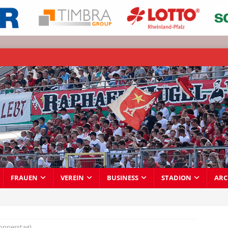
FRAUEN
VEREIN
BUSINESS
STADION
ARC
onnerstag)