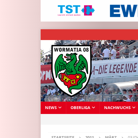
NEWS
OBERLIGA
NACHWUCHS
STARTSEITE
2011
MÄRZ
03 (D