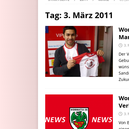
Tag:
3. März 2011
Wor
Mar
3.
Der V
Gebur
wüns
Sand
Zukun
Wor
Ver
3.
Von B
einen