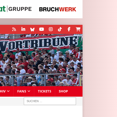
HIV
FANS
TICKETS
SHOP