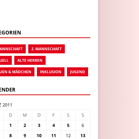
EGORIEN
MANNSCHAFT
2. MANNSCHAFT
UELL
ALTE HERREN
UEN & MÄDCHEN
INKLUSION
JUGEND
ENDER
 2011
D
M
D
F
S
S
1
2
3
4
5
6
8
9
10
11
12
13