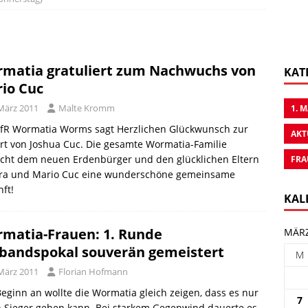
matia gratuliert zum Nachwuchs von
KAT
io Cuc
 März 2011
Malte Kromm
1. 
fR Wormatia Worms sagt Herzlichen Glückwunsch zur
AKT
t von Joshua Cuc. Die gesamte Wormatia-Familie
cht dem neuen Erdenbürger und den glücklichen Eltern
FRA
ra und Mario Cuc eine wunderschöne gemeinsame
ft!
KAL
matia-Frauen: 1. Runde
MÄRZ
bandspokal souverän gemeistert
M
 März 2011
Florian Hofmann
eginn an wollte die Wormatia gleich zeigen, dass es nur
7
 Sieger geben kann. Bei starkem Gegenwind dauerte es