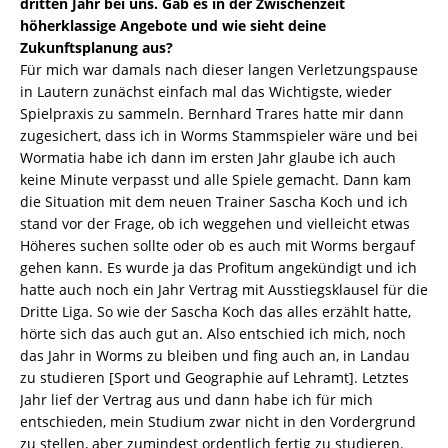
dritten Jahr bei uns. Gab es in der Zwischenzeit
höherklassige Angebote und wie sieht deine
Zukunftsplanung aus?
Für mich war damals nach dieser langen Verletzungspause
in Lautern zunächst einfach mal das Wichtigste, wieder
Spielpraxis zu sammeln. Bernhard Trares hatte mir dann
zugesichert, dass ich in Worms Stammspieler wäre und bei
Wormatia habe ich dann im ersten Jahr glaube ich auch
keine Minute verpasst und alle Spiele gemacht. Dann kam
die Situation mit dem neuen Trainer Sascha Koch und ich
stand vor der Frage, ob ich weggehen und vielleicht etwas
Höheres suchen sollte oder ob es auch mit Worms bergauf
gehen kann. Es wurde ja das Profitum angekündigt und ich
hatte auch noch ein Jahr Vertrag mit Ausstiegsklausel für die
Dritte Liga. So wie der Sascha Koch das alles erzählt hatte,
hörte sich das auch gut an. Also entschied ich mich, noch
das Jahr in Worms zu bleiben und fing auch an, in Landau
zu studieren [Sport und Geographie auf Lehramt]. Letztes
Jahr lief der Vertrag aus und dann habe ich für mich
entschieden, mein Studium zwar nicht in den Vordergrund
zu stellen, aber zumindest ordentlich fertig zu studieren.