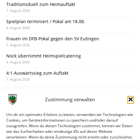
Traditionsduell zum Heimauftakt
7. August 2026
Spielplan terminiert / Pokal am 18.08.
6. August 2026
Frauen im DFB-Pokal gegen den SV Eutingen
5. August 2026
Nock übernimmt Heimspielcatering
4. August 2026
4:1-Auswärtssieg zum Auftakt
1. August 2026
Pokal: Wormatia muss zu Schott Mainz
31. Juli 2026
Zustimmung verwalten
Wormatia trauert um Jürgen Dinger
30. Juli 2026
Um dir ein optimales Erlebnis zu bieten, verwenden wir Technologien wie
Cookies, um Geräteinformationen zu speichern und/oder darauf
Deine Spielminute: 89+1
zuzugreifen. Wenn du diesen Technologien zustimmst, können wir Daten
28. Juli 2026
wie das Surfverhalten oder eindeutige IDs auf dieser Website
verarbeiten. Wenn du deine Zustimmung nicht erteilst oder zurückziehst,