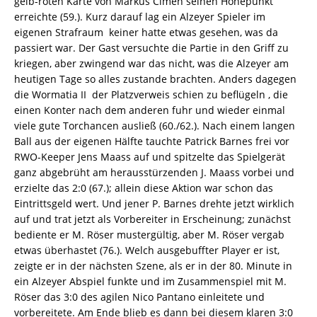
gelb-roten Karte von Markus Cimen seinen Höhepunkt
erreichte (59.). Kurz darauf lag ein Alzeyer Spieler im
eigenen Strafraum  keiner hatte etwas gesehen, was da
passiert war. Der Gast versuchte die Partie in den Griff zu
kriegen, aber zwingend war das nicht, was die Alzeyer am
heutigen Tage so alles zustande brachten. Anders dagegen
die Wormatia II  der Platzverweis schien zu beflügeln , die
einen Konter nach dem anderen fuhr und wieder einmal
viele gute Torchancen ausließ (60./62.). Nach einem langen
Ball aus der eigenen Hälfte tauchte Patrick Barnes frei vor
RWO-Keeper Jens Maass auf und spitzelte das Spielgerät
ganz abgebrüht am herausstürzenden J. Maass vorbei und
erzielte das 2:0 (67.); allein diese Aktion war schon das
Eintrittsgeld wert. Und jener P. Barnes drehte jetzt wirklich
auf und trat jetzt als Vorbereiter in Erscheinung; zunächst
bediente er M. Röser mustergültig, aber M. Röser vergab
etwas überhastet (76.). Welch ausgebuffter Player er ist,
zeigte er in der nächsten Szene, als er in der 80. Minute in
ein Alzeyer Abspiel funkte und im Zusammenspiel mit M.
Röser das 3:0 des agilen Nico Pantano einleitete und
vorbereitete. Am Ende blieb es dann bei diesem klaren 3:0