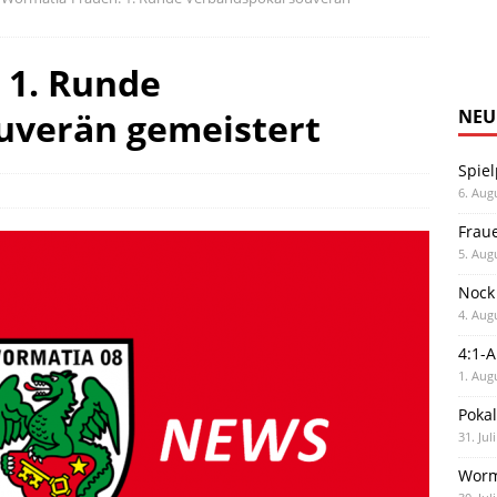
 1. Runde
uverän gemeistert
NEU
Spiel
6. Aug
Frau
5. Aug
Nock
4. Aug
4:1-
1. Aug
Poka
31. Jul
Worm