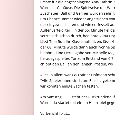
Ersatz für die angeschlagene Ann-Kathrin 
Wormser Gehäuse. Die Spielweise der Worma
Zuschauer. Ball und Gegner wurden sehr g
um Chance. Immer wieder angetrieben vom 
der eingewechselten und wie entfesselt auf
Außenverteidiger). In der 55. Minute fiel da
setzte sich schön durch, bediente Alina Ho
lässt Tina Ruh Ihr Klasse aufblitzen, lässt 
der 68. Minute wurde dann auch Ivonne Spec
belohnt. Eine Hereingabe von Michelle Mag
herausgespieltes Tor zum Enstand von 0:7.
chippt den Ball an den langen Pfosten, wo T
Alles in allem war Co-Trainer Hofmann seh
"Alle Spielerinnen sind zum Einsatz gekom
wir konnten einige Sachen testen."
Am Samstag, 5.3. steht der Rückrundenauf
Wormatia startet mit einem Heimspiel geg
Vorbericht folgt…