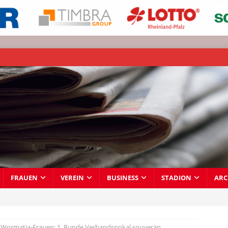
FRAUEN
VEREIN
BUSINESS
STADION
ARC
Wormatia-Frauen: 1. Runde Verbandspokal souverän