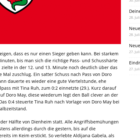
30. Jul
Dein
28. Jul
Neue
28. Jul
Neue 
27. Jul
eigen, dass es nur einen Sieger geben kann. Bei starkem
inuten, bis man sich die richtige Pass- und Schusshärte
Eind
zielte in der 12. und 13. Minute noch deutlich über das
27. Jul
te Mal zuschlug. Ein satter Schuss nach Pass von Doro
ann dauerte es wieder eine gute Viertelstunde, ehe
ass mit Tina Ruh, zum 0:2 einnetzte (29.). Kurz darauf
uf Doro May, diese wiederum legt den Ball clever an der
. Das 0:4 steuerte Tina Ruh nach Vorlage von Doro May bei
Halbzeitstand.
 der Hälfte von Dienheim statt. Alle Angriffsbemühungen
tens allerdings durch die gestern, bis auf die
eits im Keim erstickt. So verlebte Aldijana Gabela, als