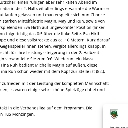
Kutscher, einen ruhigen aber sehr kalten Abend im
tia in der 2. Halbzeit allerdings erwärmte die Wormser
ut laufen gelassen und man erspielte sich nun Chance
starken Mittelfeldtrio Magin, May und Ruh, sowie von
spielenden Eva Hirth auf ungewohnter Position (linker
nn folgerichtig das 0:5 über die linke Seite. Eva Hirth
ppe und diese vollstreckte aus ca. 16 Metern. Kurz darauf
4 Gegenspielerinnen stehen, vergibt allerdings knapp. In
ht, für Ihre Leistungssteigerung in der 2. Halbzeit
in verwandelte Sie zum 0:6. Wiederum ein klasse
 Tina Ruh bedient Michelle Magin auf außen, diese
ina Ruh schon wieder mit dem Kopf zur Stelle ist (82.).
r zufrieden mit der Leistung der kompletten Mannschaft:
men, es waren einige sehr schöne Spielzüge dabei und
takt in die Verbandsliga auf dem Programm. Die
en TuS Monzingen.
Um dir ein 