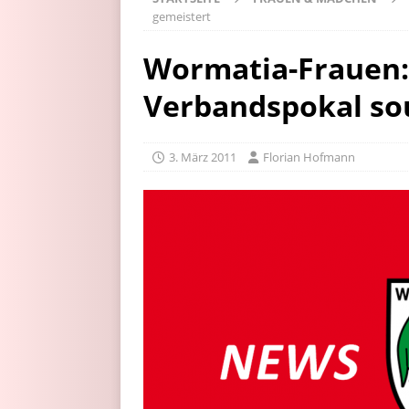
gemeistert
Wormatia-Frauen:
Verbandspokal so
3. März 2011
Florian Hofmann