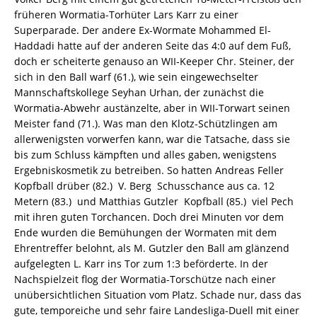
früheren Wormatia-Torhüter Lars Karr zu einer
Superparade. Der andere Ex-Wormate Mohammed El-
Haddadi hatte auf der anderen Seite das 4:0 auf dem Fuß,
doch er scheiterte genauso an WII-Keeper Chr. Steiner, der
sich in den Ball warf (61.), wie sein eingewechselter
Mannschaftskollege Seyhan Urhan, der zunächst die
Wormatia-Abwehr austänzelte, aber in WII-Torwart seinen
Meister fand (71.). Was man den Klotz-Schützlingen am
allerwenigsten vorwerfen kann, war die Tatsache, dass sie
bis zum Schluss kämpften und alles gaben, wenigstens
Ergebniskosmetik zu betreiben. So hatten Andreas Feller 
Kopfball drüber (82.)  V. Berg  Schusschance aus ca. 12
Metern (83.)  und Matthias Gutzler  Kopfball (85.)  viel Pech
mit ihren guten Torchancen. Doch drei Minuten vor dem
Ende wurden die Bemühungen der Wormaten mit dem
Ehrentreffer belohnt, als M. Gutzler den Ball am glänzend
aufgelegten L. Karr ins Tor zum 1:3 beförderte. In der
Nachspielzeit flog der Wormatia-Torschütze nach einer
unübersichtlichen Situation vom Platz. Schade nur, dass das
gute, temporeiche und sehr faire Landesliga-Duell mit einer