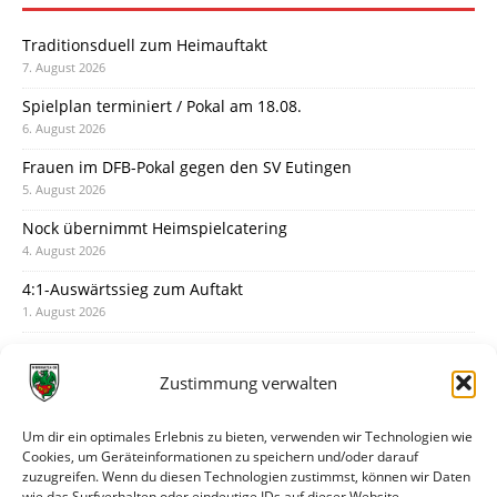
Traditionsduell zum Heimauftakt
7. August 2026
Spielplan terminiert / Pokal am 18.08.
6. August 2026
Frauen im DFB-Pokal gegen den SV Eutingen
5. August 2026
Nock übernimmt Heimspielcatering
4. August 2026
4:1-Auswärtssieg zum Auftakt
1. August 2026
Pokal: Wormatia muss zu Schott Mainz
31. Juli 2026
Zustimmung verwalten
Wormatia trauert um Jürgen Dinger
30. Juli 2026
Um dir ein optimales Erlebnis zu bieten, verwenden wir Technologien wie
Cookies, um Geräteinformationen zu speichern und/oder darauf
Deine Spielminute: 89+1
zuzugreifen. Wenn du diesen Technologien zustimmst, können wir Daten
28. Juli 2026
wie das Surfverhalten oder eindeutige IDs auf dieser Website