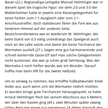
Bauer (22.). Regionalliga-Leihgabe Manuel Helmlinger war in
diesem Spiel die tragische Figur; vor dem 2:0 und 3:0 der
Wattenheimer hatte er jeweils eine Riesengelegenheit für
seine Farben zum 1:1-Ausgleich oder zum 2:1-
Anschlusstreffer, doch stattdessen fielen die Tore wie aus
heiterem Himmel auf der anderen Seite.
Bezeichnenderweise war es wiederum M. Helmlinger, der
beim Stand von 0:3 völlig unbedrängt das Spielgerät auch
noch an die Latte setzte und damit die beste Torchance der
Wormaten ausließ (27.). Gegen eine gut harmonierende und
schnell konternde Gäste-Elf darf man solche Gelegenheiten
nicht auslassen; das war ja schon grob fahrlässig. Was der
Wormatia II noch helfen würde, war ein Wunder. Darauf
hoffte man beim VfR für die zweite Halbzeit.
Um es vorweg zu nehmen, das erhoffte Fußballwunder blieb
leider aus, auch wenn sich die Wormaten redlich mühten.
Es wurden einige gute Torchancen herausgespielt; so hatte
erneut Helmlinger Pech bei seinem Abschluss aus 6 Metern,
der über den Kasten ging (49.). zwei Minuten später zwang
Volker Berg mit einem gut getretenen 18-Meter-Freistoß den