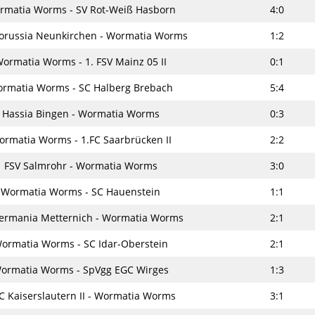
rmatia Worms - SV Rot-Weiß Hasborn
4:0
orussia Neunkirchen - Wormatia Worms
1:2
ormatia Worms - 1. FSV Mainz 05 II
0:1
rmatia Worms - SC Halberg Brebach
5:4
Hassia Bingen - Wormatia Worms
0:3
rmatia Worms - 1.FC Saarbrücken II
2:2
FSV Salmrohr - Wormatia Worms
3:0
Wormatia Worms - SC Hauenstein
1:1
ermania Metternich - Wormatia Worms
2:1
ormatia Worms - SC Idar-Oberstein
2:1
ormatia Worms - SpVgg EGC Wirges
1:3
C Kaiserslautern II - Wormatia Worms
3:1