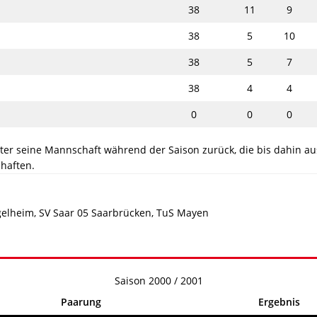
38
11
9
38
5
10
38
5
7
38
4
4
0
0
0
ter seine Mannschaft während der Saison zurück, die bis dahin au
chaften.
gelheim, SV Saar 05 Saarbrücken, TuS Mayen
Saison 2000 / 2001
Paarung
Ergebnis