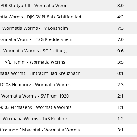
VfB Stuttgart II - Wormatia Worms
3:0
tia Worms - DJK-SV Phönix Schifferstadt
4:2
Wormatia Worms - TV Lonsheim
7:3
ormatia Worms - TSG Pfeddersheim
7:0
Wormatia Worms - SC Freiburg
0:6
VfL Hamm - Wormatia Worms
3:5
atia Worms - Eintracht Bad Kreuznach
0:1
FC 08 Homburg - Wormatia Worms
2:3
Wormatia Worms - SV Prüm 1920
2:1
FK 03 Pirmasens - Wormatia Worms
1:1
Wormatia Worms - TuS Koblenz
1:2
tfreunde Eisbachtal - Wormatia Worms
3:1