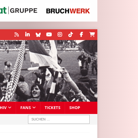
HIV
FANS
TICKETS
SHOP