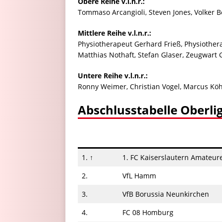
Obere Reihe v.l.n.r.:
Tommaso Arcangioli, Steven Jones, Volker B
Mittlere Reihe v.l.n.r.:
Physiotherapeut Gerhard Frieß, Physiother
Matthias Nothaft, Stefan Glaser, Zeugwart 
Untere Reihe v.l.n.r.:
Ronny Weimer, Christian Vogel, Marcus Köhle
Abschlusstabelle Oberli
1. ↑
1. FC Kaiserslautern Amateure
2.
VfL Hamm
3.
VfB Borussia Neunkirchen
4.
FC 08 Homburg