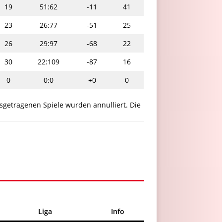
19
51:62
-11
41
23
26:77
-51
25
26
29:97
-68
22
30
22:109
-87
16
0
0:0
+0
0
sgetragenen Spiele wurden annulliert. Die
Liga
Info