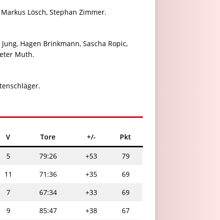
n, Markus Lösch, Stephan Zimmer.
t Jung, Hagen Brinkmann, Sascha Ropic,
ieter Muth.
utenschläger.
V
Tore
+/-
Pkt
5
79:26
+53
79
11
71:36
+35
69
7
67:34
+33
69
9
85:47
+38
67