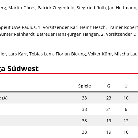
erg, Martin Göres, Patrick Ziegenfeld, Siegfried Röth, Jan Hoffman
apeut Uwe Paulus, 1. Vorsitzender Karl-Heinz Hesch, Trainer Rober
Günter Reinhardt, Betreuer Hans-Jürgen Hangen, 2. Vorsitzender D
r, Lars Karr, Tobias Lenk, Florian Bicking, Volker Kühr, Mischa La
ga Südwest
Spiele
G
U
 (A)
38
23
10
38
21
6
38
19
12
38
19
10