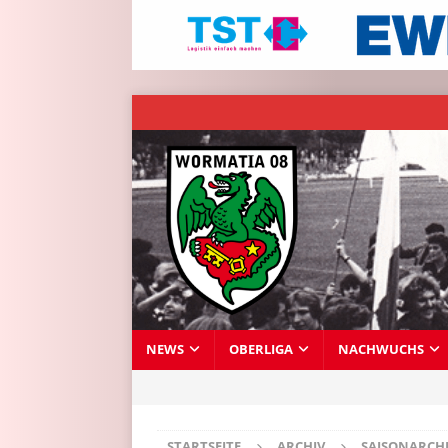
NEWS
OBERLIGA
NACHWUCHS
STARTSEITE
ARCHIV
SAISONARCH