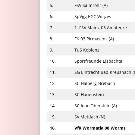
5.
FSV Salmrohr (A)
6.
SpVgg EGC Wirges
7.
1. FSV Mainz 05 Amateure
8.
FK 03 Pirmasens (A)
9.
TuS Koblenz
10.
Sportfreunde Eisbachtal
11.
SG Eintracht Bad Kreuznach (
12.
SC Halberg-Brebach
13.
SC Hauenstein
14.
SC Idar-Oberstein (A)
15.
SV Mettlach (N)
16.
VfR Wormatia 08 Worms