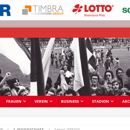
FRAUEN
VEREIN
BUSINESS
STADION
ARC
IV
1. MANNSCHAFT
Saison 2000/01