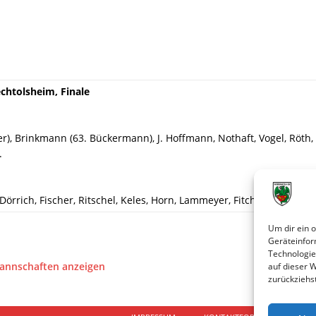
chtolsheim, Finale
er), Brinkmann (63. Bückermann), J. Hoffmann, Nothaft, Vogel, Röth, 
.
örrich, Fischer, Ritschel, Keles, Horn, Lammeyer, Fitchett, Schwind
Um dir ein 
Geräteinfor
Technologie
Mannschaften anzeigen
auf dieser 
zurückziehs