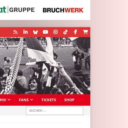
HIV
FANS
TICKETS
SHOP