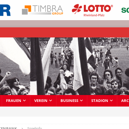
FRAUEN
VEREIN
BUSINESS
STADION
ARC
TENBANK
Spielinfo