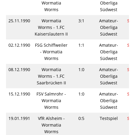
Wormatia
Oberliga
Worms
Südwest
25.11.1990
Wormatia
3:1
Amateur-
Spi
Worms - 1.FC
Oberliga
Kaiserslautern II
Südwest
02.12.1990
FSG Schiffweiler
1:1
Amateur-
Spi
- Wormatia
Oberliga
Worms
Südwest
08.12.1990
Wormatia
1:0
Amateur-
Spi
Worms - 1.FC
Oberliga
Saarbrücken II
Südwest
15.12.1990
FSV Salmrohr -
1:0
Amateur-
Spi
Wormatia
Oberliga
Worms
Südwest
19.01.1991
VfR Alsheim -
0:5
Testspiel
Spi
Wormatia
Worms