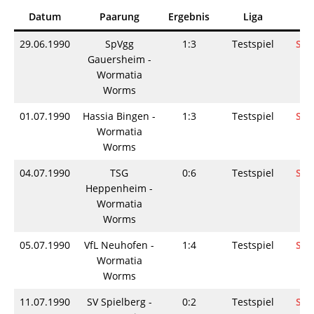
Datum
Paarung
Ergebnis
Liga
I
29.06.1990
SpVgg
1:3
Testspiel
Spi
Gauersheim -
Wormatia
Worms
01.07.1990
Hassia Bingen -
1:3
Testspiel
Spi
Wormatia
Worms
04.07.1990
TSG
0:6
Testspiel
Spi
Heppenheim -
Wormatia
Worms
05.07.1990
VfL Neuhofen -
1:4
Testspiel
Spi
Wormatia
Worms
11.07.1990
SV Spielberg -
0:2
Testspiel
Spi