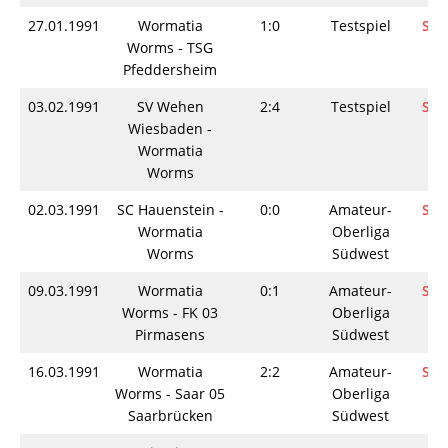
27.01.1991
Wormatia
1:0
Testspiel
Spi
Worms - TSG
Pfeddersheim
03.02.1991
SV Wehen
2:4
Testspiel
Spi
Wiesbaden -
Wormatia
Worms
02.03.1991
SC Hauenstein -
0:0
Amateur-
Spi
Wormatia
Oberliga
Worms
Südwest
09.03.1991
Wormatia
0:1
Amateur-
Spi
Worms - FK 03
Oberliga
Pirmasens
Südwest
16.03.1991
Wormatia
2:2
Amateur-
Spi
Worms - Saar 05
Oberliga
Saarbrücken
Südwest