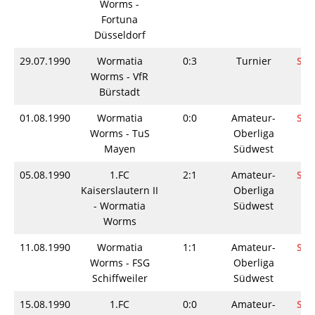
Worms -
Fortuna
Düsseldorf
29.07.1990
Wormatia
0:3
Turnier
Spi
Worms - VfR
Bürstadt
01.08.1990
Wormatia
0:0
Amateur-
Spi
Worms - TuS
Oberliga
Mayen
Südwest
05.08.1990
1.FC
2:1
Amateur-
Spi
Kaiserslautern II
Oberliga
- Wormatia
Südwest
Worms
11.08.1990
Wormatia
1:1
Amateur-
Spi
Worms - FSG
Oberliga
Schiffweiler
Südwest
15.08.1990
1.FC
0:0
Amateur-
Spi