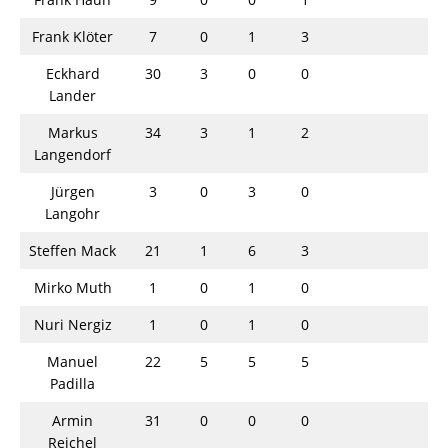
Frank Klöter
7
0
1
3
Eckhard
30
3
0
0
Lander
Markus
34
3
1
2
Langendorf
Jürgen
3
0
3
0
Langohr
Steffen Mack
21
1
6
3
Mirko Muth
1
0
1
0
Nuri Nergiz
1
0
1
0
Manuel
22
5
5
5
Padilla
Armin
31
0
0
0
Reichel