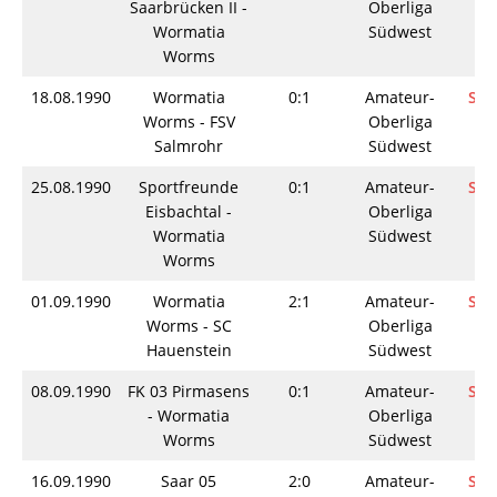
Saarbrücken II -
Oberliga
Wormatia
Südwest
Worms
18.08.1990
Wormatia
0:1
Amateur-
Spi
Worms - FSV
Oberliga
Salmrohr
Südwest
25.08.1990
Sportfreunde
0:1
Amateur-
Spi
Eisbachtal -
Oberliga
Wormatia
Südwest
Worms
01.09.1990
Wormatia
2:1
Amateur-
Spi
Worms - SC
Oberliga
Hauenstein
Südwest
08.09.1990
FK 03 Pirmasens
0:1
Amateur-
Spi
- Wormatia
Oberliga
Worms
Südwest
16.09.1990
Saar 05
2:0
Amateur-
Spi