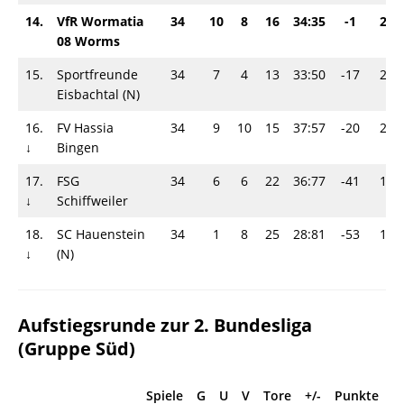
14.
VfR Wormatia
34
10
8
16
34:35
-1
28-
08 Worms
15.
Sportfreunde
34
7
4
13
33:50
-17
28-
Eisbachtal (N)
16.
FV Hassia
34
9
10
15
37:57
-20
28-
↓
Bingen
17.
FSG
34
6
6
22
36:77
-41
18-
↓
Schiffweiler
18.
SC Hauenstein
34
1
8
25
28:81
-53
10-
↓
(N)
Aufstiegsrunde zur 2. Bundesliga
(Gruppe Süd)
Spiele
G
U
V
Tore
+/-
Punkte