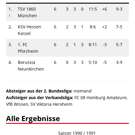
1.
TSV 1860
6
3
3
0
11:5
+6
9-3
↑
München
2.
KSV Hessen
6
2
3
1
8:6
+2
7-5
Kassel
3.
1. FC
6
2
1
3
8:11
-3
5-7
Pforzheim
4.
Borussia
6
0
3
3
5:10
-5
3-9
Neunkirchen
Absteiger a
us der 2. Bundesliga:
niemand
Aufsteiger aus der Verbandsliga:
FC 08 Homburg Amateure,
VfB Wissen, SV Viktoria Herxheim
Alle Ergebnisse
Saison 1990 / 1991