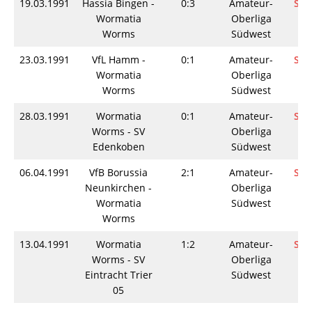
19.03.1991
Hassia Bingen -
0:3
Amateur-
Spi
Wormatia
Oberliga
Worms
Südwest
23.03.1991
VfL Hamm -
0:1
Amateur-
Spi
Wormatia
Oberliga
Worms
Südwest
28.03.1991
Wormatia
0:1
Amateur-
Spi
Worms - SV
Oberliga
Edenkoben
Südwest
06.04.1991
VfB Borussia
2:1
Amateur-
Spi
Neunkirchen -
Oberliga
Wormatia
Südwest
Worms
13.04.1991
Wormatia
1:2
Amateur-
Spi
Worms - SV
Oberliga
Eintracht Trier
Südwest
05