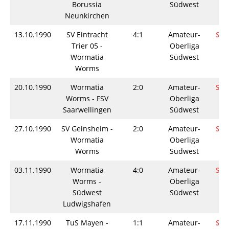
Borussia
Südwest
Neunkirchen
13.10.1990
SV Eintracht
4:1
Amateur-
Spi
Trier 05 -
Oberliga
Wormatia
Südwest
Worms
20.10.1990
Wormatia
2:0
Amateur-
Spi
Worms - FSV
Oberliga
Saarwellingen
Südwest
27.10.1990
SV Geinsheim -
2:0
Amateur-
Spi
Wormatia
Oberliga
Worms
Südwest
03.11.1990
Wormatia
4:0
Amateur-
Spi
Worms -
Oberliga
Südwest
Südwest
Ludwigshafen
17.11.1990
TuS Mayen -
1:1
Amateur-
Spi