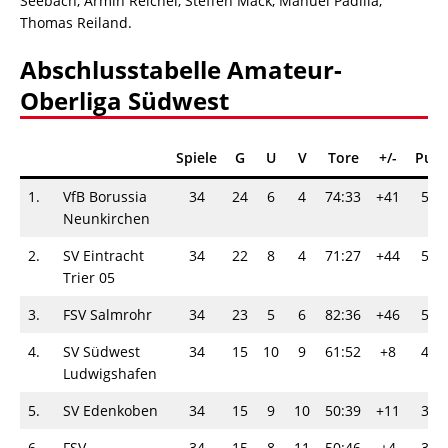
Seebach, Armin Reichel, Steffen Mack, Manuel Padilla,
Thomas Reiland.
Abschlusstabelle Amateur-
Oberliga Südwest
Spiele
G
U
V
Tore
+/-
Punk
1.
VfB Borussia
34
24
6
4
74:33
+41
54-
Neunkirchen
2.
SV Eintracht
34
22
8
4
71:27
+44
52-
Trier 05
3.
FSV Salmrohr
34
23
5
6
82:36
+46
51-
4.
SV Südwest
34
15
10
9
61:52
+8
40-
Ludwigshafen
5.
SV Edenkoben
34
15
9
10
50:39
+11
39-
6.
FSV
34
15
8
11
50:46
+4
38-