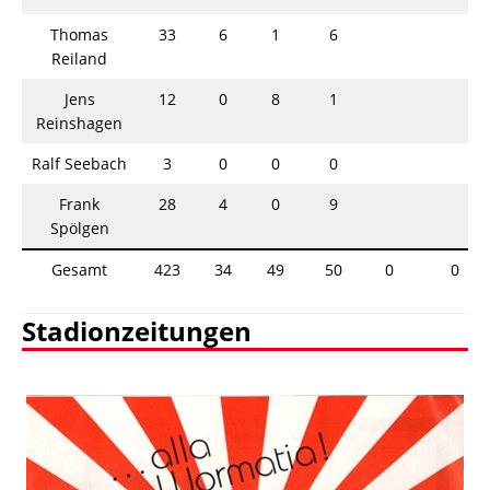
Thomas
33
6
1
6
Reiland
Jens
12
0
8
1
Reinshagen
Ralf Seebach
3
0
0
0
Frank
28
4
0
9
Spölgen
Gesamt
423
34
49
50
0
0
Stadionzeitungen