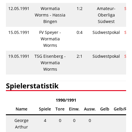
12.05.1991
Wormatia
1:2
Amateur-
Spi
Worms - Hassia
Oberliga
Bingen
Südwest
15.05.1991
FV Speyer -
0:4
Südwestpokal
Spi
Wormatia
Worms
19.05.1991
TSG Eisenberg -
2:1
Südwestpokal
Spi
Wormatia
Worms
Spielerstatistik
1990/1991
Name
Spiele
Tore
Einw.
Ausw.
Gelb
Gelb/Rot
George
4
0
0
0
Arthur