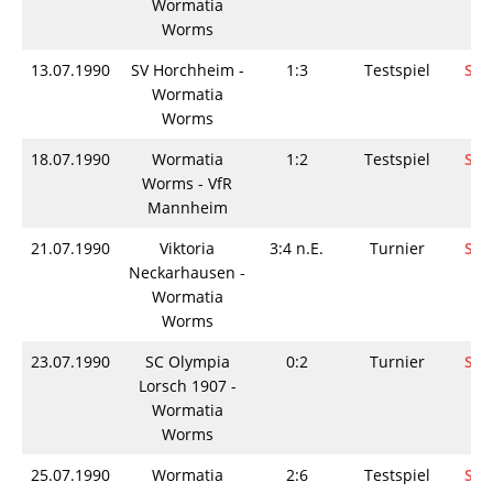
Wormatia
Worms
13.07.1990
SV Horchheim -
1:3
Testspiel
Spi
Wormatia
Worms
18.07.1990
Wormatia
1:2
Testspiel
Spi
Worms - VfR
Mannheim
21.07.1990
Viktoria
3:4 n.E.
Turnier
Spi
Neckarhausen -
Wormatia
Worms
23.07.1990
SC Olympia
0:2
Turnier
Spi
Lorsch 1907 -
Wormatia
Worms
25.07.1990
Wormatia
2:6
Testspiel
Spi