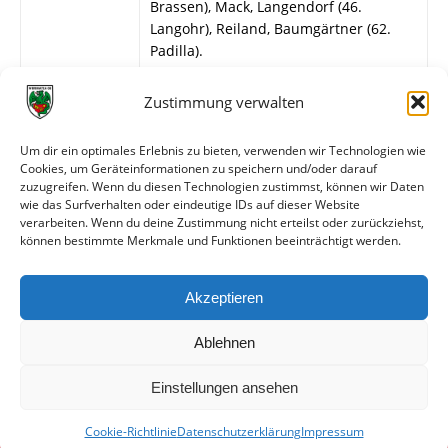
Brassen), Mack, Langendorf (46.
Langohr), Reiland, Baumgärtner (62.
Padilla).
VfR Bürstadt
Zustimmung verwalten
Schäfer (46. Stalyga) – Schwarz, Jakob,
W. Günther (77. Barkowski), Vasic,
Um dir ein optimales Erlebnis zu bieten, verwenden wir Technologien wie
Müller, Krist, Glaser (83. Haberer),
Cookies, um Geräteinformationen zu speichern und/oder darauf
Hahn, Schrimpf (64. Eichhorn), Förster
zuzugreifen. Wenn du diesen Technologien zustimmst, können wir Daten
(64. Deckenbach).
wie das Surfverhalten oder eindeutige IDs auf dieser Website
verarbeiten. Wenn du deine Zustimmung nicht erteilst oder zurückziehst,
können bestimmte Merkmale und Funktionen beeinträchtigt werden.
Weitere Daten
Akzeptieren
Alle bisherigen Partien der beiden Mannschaften
anzeigen
Ablehnen
Einstellungen ansehen
Cookie-Richtlinie
Datenschutzerklärung
Impressum
© VfR Wormatia Worms