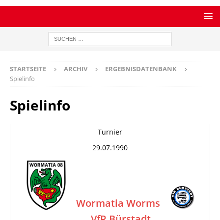
STARTSEITE
ARCHIV
ERGEBNISDATENBANK
Spielinfo
Spielinfo
Turnier
29.07.1990
Wormatia Worms
VfR Bürstadt
–