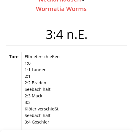
Wormatia Worms
3:4 n.E.
Tore
Elfmeterschießen
1:0
1:1 Lander
2:1
2:2 Braden
Seebach hält
2:3 Mack
3:3
Klöter verschießt
Seebach hält
3:4 Goschler
Info
9. Hans-Pfeiffer-Gedächtnisturnier in